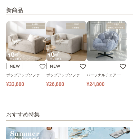
新商品
ポップアップソファ ソ
ポップアップソファ ソ
パーソナルチェア 一人
ファ フロアソファ 幅14
ファ フロアソファ 幅10
掛けソファ O’HANA ソ
¥33,800
¥26,800
¥24,800
0㎝ 2人掛け PUS1-2SA
0㎝ 1人掛け PUS1-1SA
ファ ブルーグレー
ベージュ
ベージュ
おすすめ特集