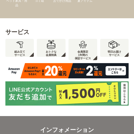
ペット家具・用
ゴミ箱
おでかけ用品
夏アイテム
品
サービス
組み立て
おトクな
会員限定
明日お届け
サービス
会員特典
1年間の
サービス
保証サービス
インフォメーション