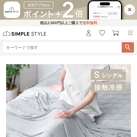
×
税込
3,980円
以上ご購入で
送料無料