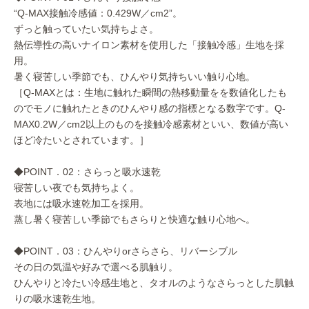
“Q-MAX接触冷感値：0.429W／cm2”。
ずっと触っていたい気持ちよさ。
熱伝導性の高いナイロン素材を使用した「接触冷感」生地を採
用。
暑く寝苦しい季節でも、ひんやり気持ちいい触り心地。
［Q-MAXとは：生地に触れた瞬間の熱移動量をを数値化したも
のでモノに触れたときのひんやり感の指標となる数字です。Q-
MAX0.2W／cm2以上のものを接触冷感素材といい、数値が高い
ほど冷たいとされています。］
◆POINT．02：さらっと吸水速乾
寝苦しい夜でも気持ちよく。
表地には吸水速乾加工を採用。
蒸し暑く寝苦しい季節でもさらりと快適な触り心地へ。
◆POINT．03：ひんやりorさらさら、リバーシブル
その日の気温や好みで選べる肌触り。
ひんやりと冷たい冷感生地と、タオルのようなさらっとした肌触
りの吸水速乾生地。