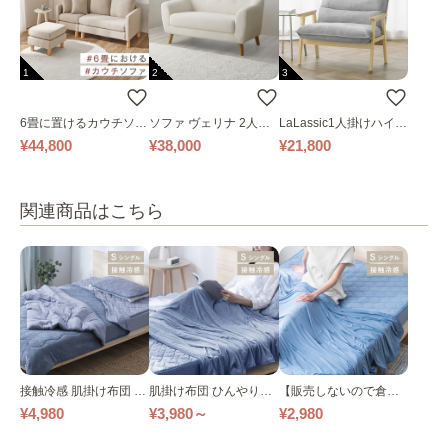
1
2
3
6畳に置けるカウチソフ
ソファ ヴェリナ 2人掛
LaLassic1人掛けハイバ
ァ｜ベージュ
け
ックソファ ワイド
¥44,800
¥38,000
¥21,800
関連商品はこちら
接触冷感 肌掛け布団 ひ
肌掛け布団 ひんやり接
【販売しないので倉
んやり接触冷感 全２色
触冷感 リバーシブル 全
庫】接触冷感 敷きパッ
¥4,980
¥3,980～
¥2,980
２色
ド 全２色