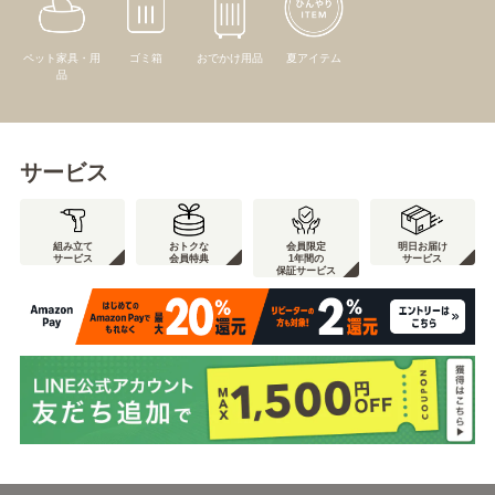
ペット家具・用
ゴミ箱
おでかけ用品
夏アイテム
品
サービス
組み立て
おトクな
会員限定
明日お届け
サービス
会員特典
1年間の
サービス
保証サービス