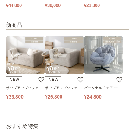
ァ｜ベージュ
け
ックソファ ワイド
¥44,800
¥38,000
¥21,800
新商品
ポップアップソファ ソ
ポップアップソファ ソ
パーソナルチェア 一人
ファ フロアソファ 幅14
ファ フロアソファ 幅10
掛けソファ O’HANA ソ
¥33,800
¥26,800
¥24,800
0㎝ 2人掛け PUS1-2SA
0㎝ 1人掛け PUS1-1SA
ファ ブルーグレー
ベージュ
ベージュ
おすすめ特集