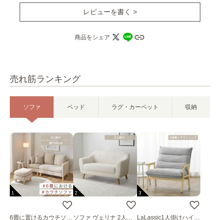
レビューを書く >
商品をシェア
売れ筋ランキング
ソファ
ベッド
ラグ・カーペット
収納
1
2
3
6畳に置けるカウチソフ
ソファ ヴェリナ 2人掛
LaLassic1人掛けハイバ