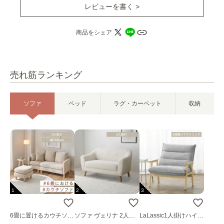
レビューを書く >
商品をシェア
売れ筋ランキング
ソファ
ベッド
ラグ・カーペット
収納
1
2
3
6畳に置けるカウチソフ
ソファ ヴェリナ 2人掛
LaLassic1人掛けハイバ