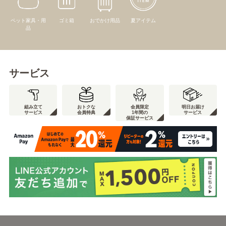
ペット家具・用
ゴミ箱
おでかけ用品
夏アイテム
品
サービス
組み立て
おトクな
会員限定
明日お届け
サービス
会員特典
1年間の
サービス
保証サービス