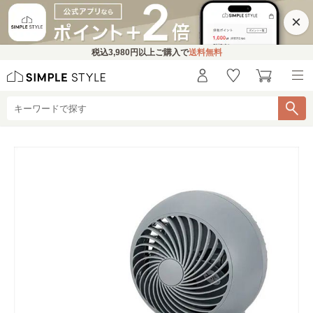
×
税込
3,980円
以上ご購入で
送料無料