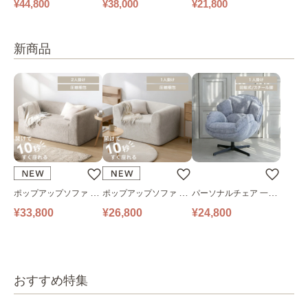
ァ｜ベージュ
け
ックソファ ワイド
¥44,800
¥38,000
¥21,800
新商品
ポップアップソファ ソ
ポップアップソファ ソ
パーソナルチェア 一人
ファ フロアソファ 幅14
ファ フロアソファ 幅10
掛けソファ O’HANA ソ
¥33,800
¥26,800
¥24,800
0㎝ 2人掛け PUS1-2SA
0㎝ 1人掛け PUS1-1SA
ファ ブルーグレー
ベージュ
ベージュ
おすすめ特集