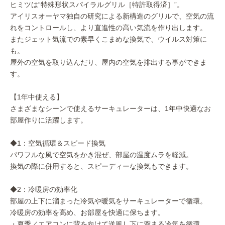
ヒミツは“特殊形状スパイラルグリル［特許取得済］”。
アイリスオーヤマ独自の研究による新構造のグリルで、空気の流
れをコントロールし、より直進性の高い気流を作り出します。
またジェット気流での素早くこまめな換気で、ウイルス対策に
も。
屋外の空気を取り込んだり、屋内の空気を排出する事ができま
す。
【1年中使える】
さまざまなシーンで使えるサーキュレーターは、1年中快適なお
部屋作りに活躍します。
◆1：空気循環＆スピード換気
パワフルな風で空気をかき混ぜ、部屋の温度ムラを軽減。
換気の際に併用すると、スピーディーな換気もできます。
◆2：冷暖房の効率化
部屋の上下に溜まった冷気や暖気をサーキュレーターで循環。
冷暖房の効率を高め、お部屋を快適に保ちます。
・夏季／エアコンに背を向けて送風し下に溜まる冷気を循環。