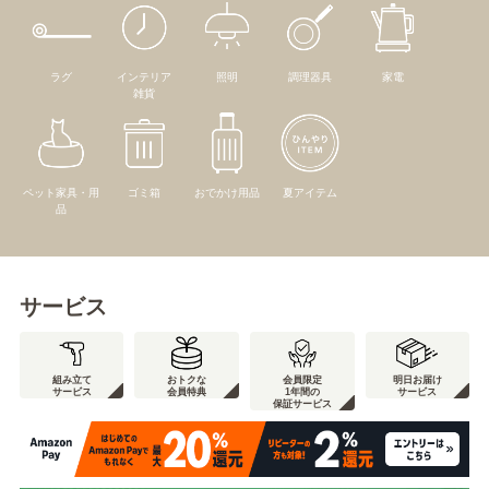
ラグ
インテリア
照明
調理器具
家電
雑貨
ペット家具・用
ゴミ箱
おでかけ用品
夏アイテム
品
サービス
組み立て
おトクな
会員限定
明日お届け
サービス
会員特典
1年間の
サービス
保証サービス