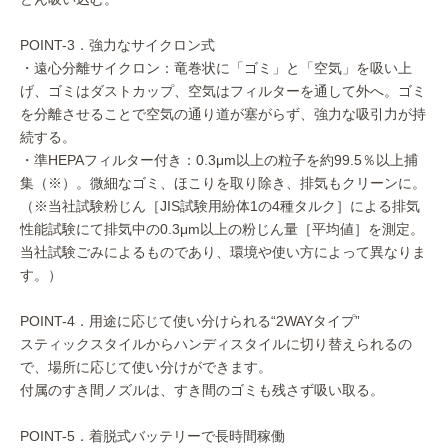
POINT-3．強力なサイクロン式
・遠心分離サイクロン：竜巻状に「ゴミ」と「空気」を吸い上
げ、ゴミはダストカップ、空気はフィルターを通して外へ。ゴミ
を分離させることで空気の通り道が塞がらず、強力な吸引力が持
続する。
・準HEPAフィルター付き：0.3μm以上の粒子を約99.5％以上捕
集（※）。微細なゴミ、ほこりを取り除き、排気もクリーンに。
（※当社試験粉じん［JIS試験用紛体1の4種タルク］による排気
性能試験にて排気中の0.3μm以上の粉じん量［平均値］を測定。
当社試験ごみによるものであり、環境や使い方によって異なりま
す。）
POINT-4．用途に応じて使い分けられる“2WAYタイプ”
スティックスタイルからハンディスタイルに切り替えられるの
で、場所に応じて使い分けができます。
付属のすき間ノズルは、すき間のゴミも残さず吸い取る。
POINT-5．着脱式バッテリーで長時間稼働