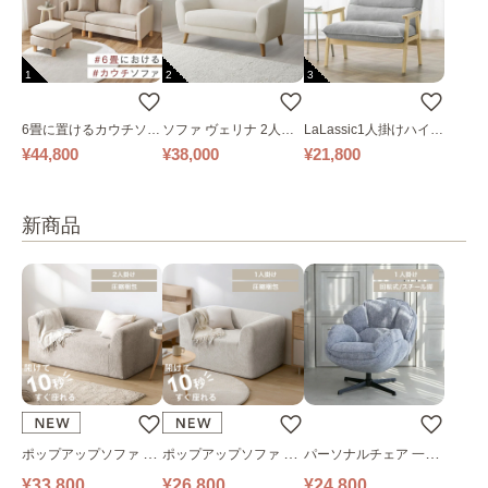
1
2
3
6畳に置けるカウチソフ
ソファ ヴェリナ 2人掛
LaLassic1人掛けハイバ
ァ｜ベージュ
け
ックソファ ワイド
¥44,800
¥38,000
¥21,800
新商品
ポップアップソファ ソ
ポップアップソファ ソ
パーソナルチェア 一人
ファ フロアソファ 幅14
ファ フロアソファ 幅10
掛けソファ O’HANA ソ
¥33,800
¥26,800
¥24,800