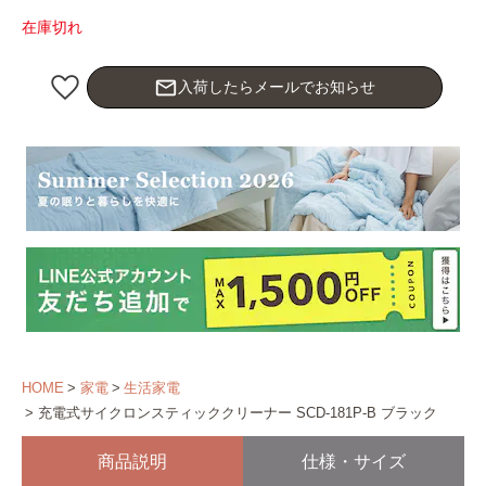
在庫切れ
mail_outline
入荷したらメールでお知らせ
HOME
家電
生活家電
充電式サイクロンスティッククリーナー SCD-181P-B ブラック
商品説明
仕様・サイズ