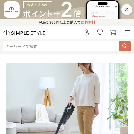
×
税込
3,980円
以上ご購入で
送料無料