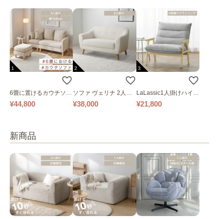
1
2
3
6畳に置けるカウチソフ
ソファ ヴェリナ 2人掛
LaLassic1人掛けハイバ
ァ｜ベージュ
け
ックソファ ワイド
¥44,800
¥38,000
¥21,800
新商品