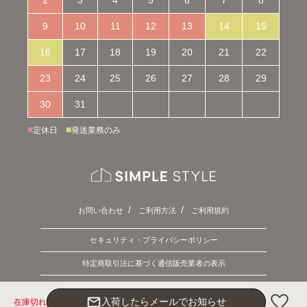
9
10
11
12
13
14
15
16
17
18
19
20
21
22
23
24
25
26
27
28
29
30
31
■
■
定休日
発送業務のみ
お問い合わせ
ご利用方法
ご利用規約
セキュリティ・プライバシーポリシー
特定商取引法に基づく通信販売業者の表示
Copyright © 2026 SIMPLE STYLE. ALL Rights Reserved.
mail_outline
入荷したらメールでお知らせ
在庫切れ