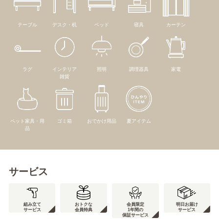
テーブル
デスク・机
ベッド
寝具
カーテン
ラグ
インテリア
照明
調理器具
家電
雑貨
ペット家具・用
ゴミ箱
おでかけ用品
夏アイテム
品
サービス
組み立て
おトクな
会員限定
明日お届け
サービス
会員特典
1年間の
サービス
保証サービス