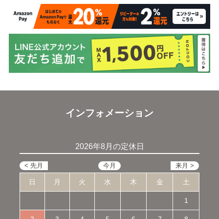
インフォメーション
2026年8月の定休日
日
月
火
水
木
金
土
1
2
3
4
5
6
7
8