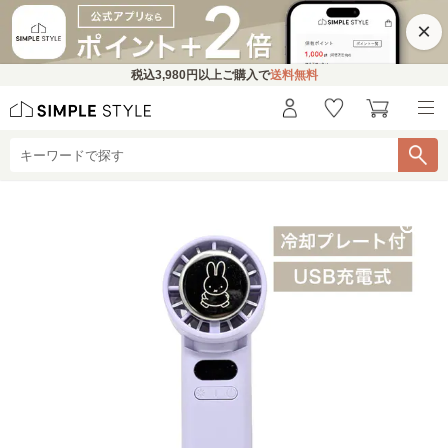
×
税込
3,980円
以上ご購入で
送料無料