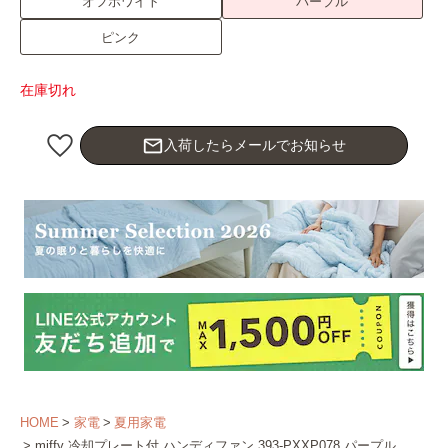
オフホワイト
パープル
ピンク
在庫切れ
mail_outline
入荷したらメールでお知らせ
HOME
家電
夏用家電
miffy 冷却プレート付 ハンディファン 393-PXXP078 パープル