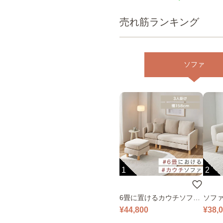
売れ筋ランキング
ソファ
1
2
6畳に置けるカウチソファ
ソファ
｜ベージュ
¥44,800
¥38,