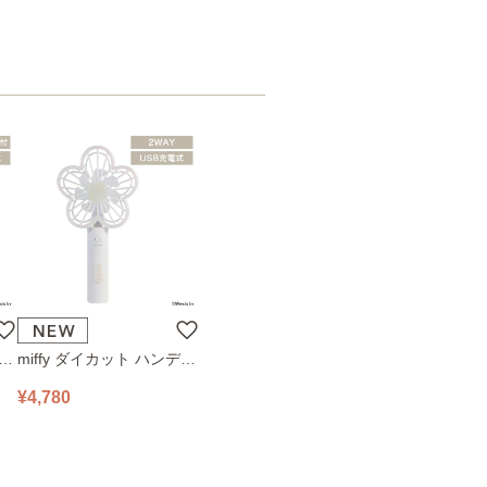
ハン
miffy ダイカット ハンディ
78
ファン 393-PXXP077 オフ
¥4,780
ホワイト