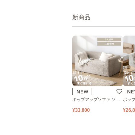
新商品
ポップアップソファ ソフ
ポップ
ァ フロアソファ 幅140㎝
ァ フ
¥33,800
¥26,
2人掛け PUS1-2SA ベージ
1人掛け
ュ
ュ