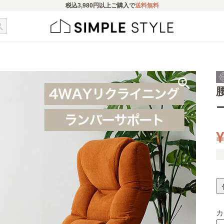
税込
3,980円
以上ご購入で
送料無料
¥
カ