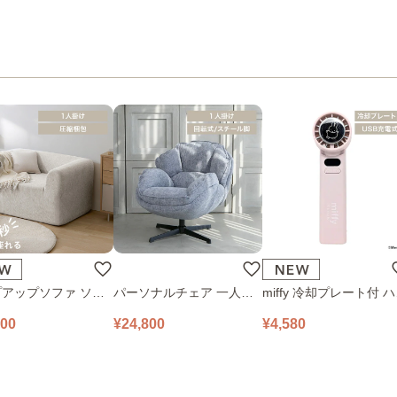
アップソファ ソフ
パーソナルチェア 一人掛
miffy 冷却プレート付 
ロアソファ 幅100㎝
けソファ O’HANA ソファ
ディファン 393-PXXP0
800
¥24,800
¥4,580
 PUS1-1SA ベージ
ブルーグレー
ピンク