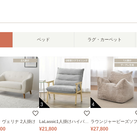
ベッド
ラグ・カーペット
3
4
 ヴェリナ 2人掛け
LaLassic1人掛けハイバッ
ラウンジャービーズソ
クソファ ワイド
000
¥21,800
¥27,800