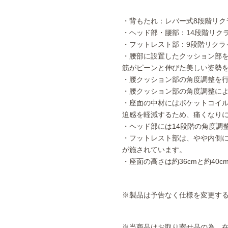
・背もたれ：レバー式8段階リク
・ヘッド部・腰部：14段階リク
・フットレスト部：9段階リクラ
・腰部に設置したクッション部
筋がピーンと伸びた美しい姿勢
・腰クッション部の角度調整を行
・腰クッション部の角度調整に
・座面の中材にはポケットコイ
迫感を軽減するため、痛くなり
・ヘッド部には14段階の角度調
・フットレスト部は、やや内側
が施されています。
・座面の高さは約36cmと約40
※製品は予告なく仕様を変更す
※当商品はお取り寄せ品の為、