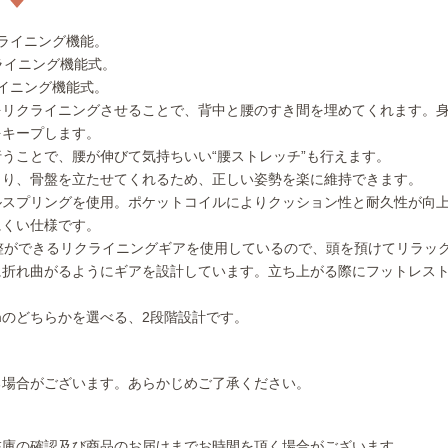
ライニング機能。
ライニング機能式。
イニング機能式。
をリクライニングさせることで、背中と腰のすき間を埋めてくれます。
をキープします。
うことで、腰が伸びて気持ちいい“腰ストレッチ”も行えます。
より、骨盤を立たせてくれるため、正しい姿勢を楽に維持できます。
ルスプリングを使用。ポケットコイルによりクッション性と耐久性が向
にくい仕様です。
整ができるリクライニングギアを使用しているので、頭を預けてリラッ
に折れ曲がるようにギアを設計しています。立ち上がる際にフットレス
cmのどちらかを選べる、2段階設計です。
る場合がございます。あらかじめご了承ください。
在庫の確認及び商品のお届けまでお時間を頂く場合がございます。