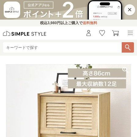
×
税込
3,980円
以上ご購入で
送料無料