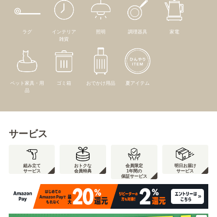
ラグ
インテリア
照明
調理器具
家電
雑貨
ペット家具・用
ゴミ箱
おでかけ用品
夏アイテム
品
サービス
組み立て
おトクな
会員限定
明日お届け
サービス
会員特典
1年間の
サービス
保証サービス