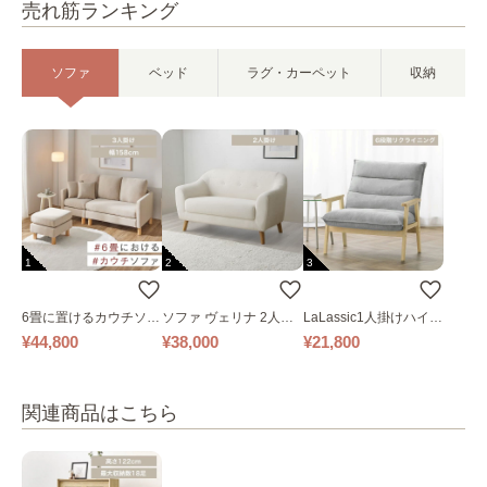
売れ筋ランキング
ソファ
ベッド
ラグ・カーペット
収納
1
2
3
6畳に置けるカウチソフ
ソファ ヴェリナ 2人掛
LaLassic1人掛けハイバ
ァ｜ベージュ
け
ックソファ ワイド
¥44,800
¥38,000
¥21,800
関連商品はこちら