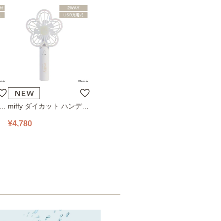
ハン
miffy ダイカット ハンディ
78
ファン 393-PXXP077 オフ
¥4,780
ホワイト