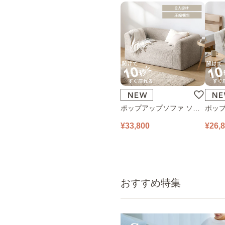
ポップアップソファ ソフ
ポップ
ァ フロアソファ 幅140㎝
ァ フ
¥33,800
¥26,
2人掛け PUS1-2SA ベージ
1人掛け
ュ
ュ
おすすめ特集