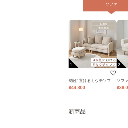
ソファ
1
2
6畳に置けるカウチソファ
ソファ
｜ベージュ
¥44,800
¥38,
新商品