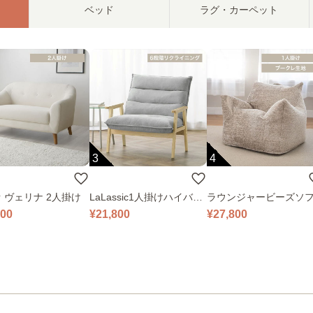
ベッド
ラグ・カーペット
3
4
 ヴェリナ 2人掛け
LaLassic1人掛けハイバッ
ラウンジャービーズソ
クソファ ワイド
000
¥21,800
¥27,800