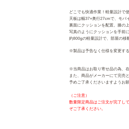
どこでも快適作業！軽量設計で
天板は幅37×奥行27cmで、モ
裏面にクッションを配置。膝の
写真のようにクッションを手前
約800gの軽量設計で、部屋の
※製品は予告なく仕様を変更す
※当商品はお取り寄せ品の為、
また、商品がメーカーにて完売
予めご了承くださいますようお
（ご注意）
数量限定商品はご注文が完了し
ぞご了承ください。