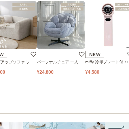
アップソファ ソフ
パーソナルチェア 一人掛
miffy 冷却プレート付 
ロアソファ 幅100㎝
けソファ O’HANA ソファ
ディファン 393-PXXP0
800
¥24,800
¥4,580
 PUS1-1SA ベージ
ブルーグレー
ピンク