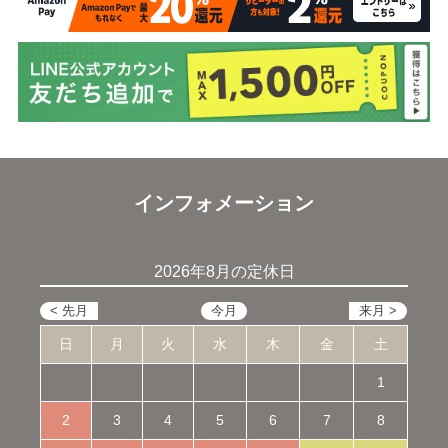
インフォメーション
2026年8月の定休日
日
月
火
水
木
金
土
1
2
3
4
5
6
7
8