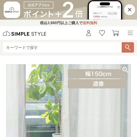
×
税込
3,980円
以上ご購入で
送料無料