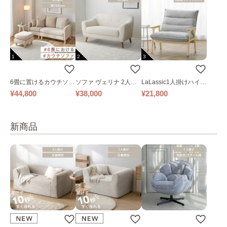
1
2
3
6畳に置けるカウチソフ
ソファ ヴェリナ 2人掛
LaLassic1人掛けハイバ
ァ｜ベージュ
け
ックソファ ワイド
¥44,800
¥38,000
¥21,800
新商品