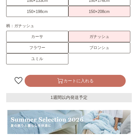
150×133cm
150×176cm
150×198cm
150×208cm
柄：
ガナッシュ
カーサ
ガナッシュ
フラワー
ブロンシュ
ユミル
カートに入れる
1週間以内発送予定