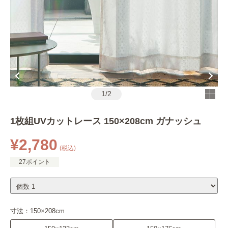
1
/
2
1枚組UVカットレース 150×208cm ガナッシュ
¥2,780
(税込)
27ポイント
寸法：
150×208cm