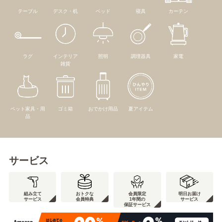
テーブル
デスク・机
ベッド
寝具
カーテン
ラグ
インテリア
照明
調理器具
家電
雑貨
ペット家具・用
ゴミ箱
おでかけ用品
夏アイテム
品
サービス
組み立て
おトクな
会員限定
明日お届け
サービス
会員特典
1年間の
サービス
保証サービス