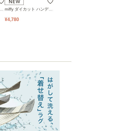
ハン
miffy ダイカット ハンディ
78
ファン 393-PXXP077 オフ
¥4,780
ホワイト