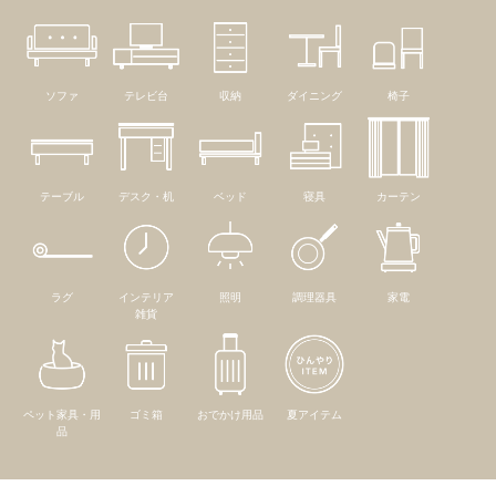
ソファ
テレビ台
収納
ダイニング
椅子
テーブル
デスク・机
ベッド
寝具
カーテン
ラグ
インテリア
照明
調理器具
家電
雑貨
ペット家具・用
ゴミ箱
おでかけ用品
夏アイテム
品