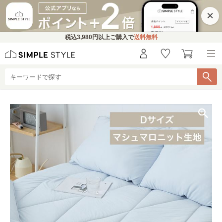
×
税込
3,980円
以上ご購入で
送料無料