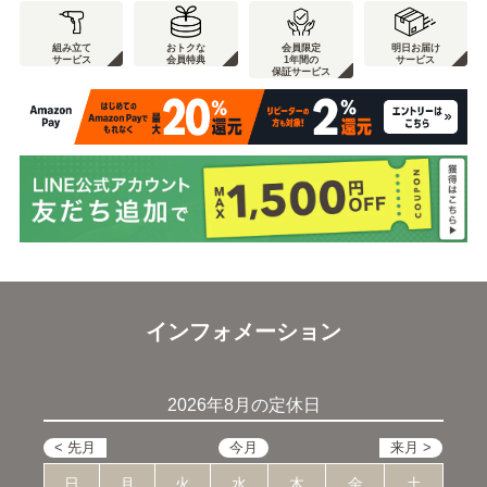
組み立て
おトクな
会員限定
明日お届け
サービス
会員特典
1年間の
サービス
保証サービス
インフォメーション
2026年8月の定休日
日
月
火
水
木
金
土