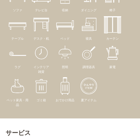
ソファ
テレビ台
収納
ダイニング
椅子
テーブル
デスク・机
ベッド
寝具
カーテン
ラグ
インテリア
照明
調理器具
家電
雑貨
ペット家具・用
ゴミ箱
おでかけ用品
夏アイテム
品
サービス