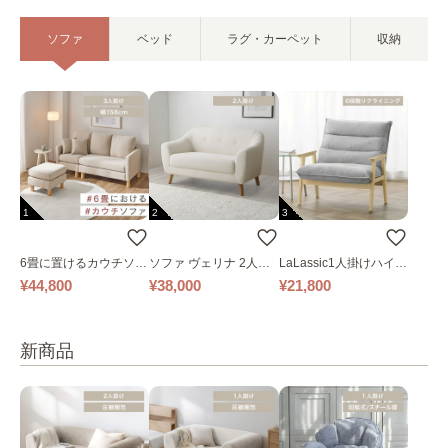
ソファ
ベッド
ラグ・カーペット
収納
1
2
3
6畳に置けるカウチソフ
ソファ ヴェリナ 2人掛
LaLassic1人掛けハイバ
ァ｜ベージュ
け
ックソファ ワイド
¥44,800
¥38,000
¥21,800
新商品