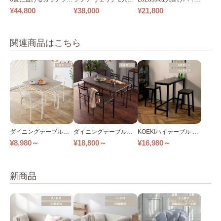
ァ｜ベージュ
け
ックソファ ワイド
¥44,800
¥38,000
¥21,800
関連商品はこちら
ダイニングテーブルセ
ダイニングテーブルセ
KOEKIハイテーブル 3
ット 2人用 3点セット A
ット 4人用 5点セット
点セット 全2色
¥8,980～
¥18,800～
¥16,980～
S-V70 全2色
新商品