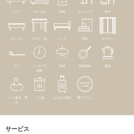
ソファ
テレビ台
収納
ダイニング
椅子
テーブル
デスク・机
ベッド
寝具
カーテン
ラグ
インテリア
照明
調理器具
家電
雑貨
ペット家具・用
ゴミ箱
おでかけ用品
夏アイテム
品
サービス