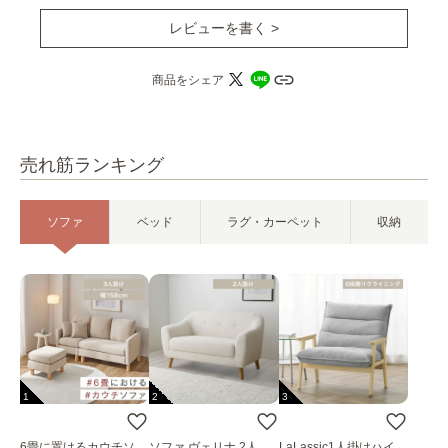
レビューを書く >
商品をシェア
売れ筋ランキング
ソファ
ベッド
ラグ・カーペット
収納
1
2
3
6畳に置けるカウチソフ
ソファ ヴェリナ 2人掛
LaLassic1人掛けハイバ