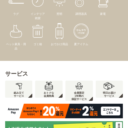
ラグ
インテリア
照明
調理器具
家電
雑貨
ペット家具・用
ゴミ箱
おでかけ用品
夏アイテム
品
サービス
組み立て
おトクな
会員限定
明日お届け
サービス
会員特典
1年間の
サービス
保証サービス