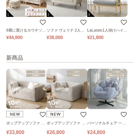
1
2
3
6畳に置けるカウチソフ
ソファ ヴェリナ 2人掛
LaLassic1人掛けハイバ
ァ｜ベージュ
け
ックソファ ワイド
¥44,800
¥38,000
¥21,800
新商品
ポップアップソファ ソ
ポップアップソファ ソ
パーソナルチェア 一人
ファ フロアソファ 幅14
ファ フロアソファ 幅10
掛けソファ O’HANA ソ
¥33,800
¥26,800
¥24,800
0㎝ 2人掛け PUS1-2SA
0㎝ 1人掛け PUS1-1SA
ファ ブルーグレー