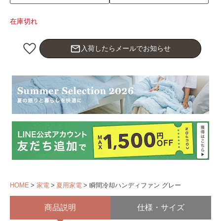
在庫切れ
mail_outline
入荷したらメールでお知らせ
HOME
家電
夏用家電
瞬間冷却ハンディファン グレー
商品説明
仕様・サイズ