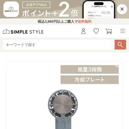
×
税込
3,980円
以上ご購入で
送料無料