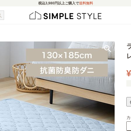
税込
3,980円
以上ご購入で
送料無料
¥
カ