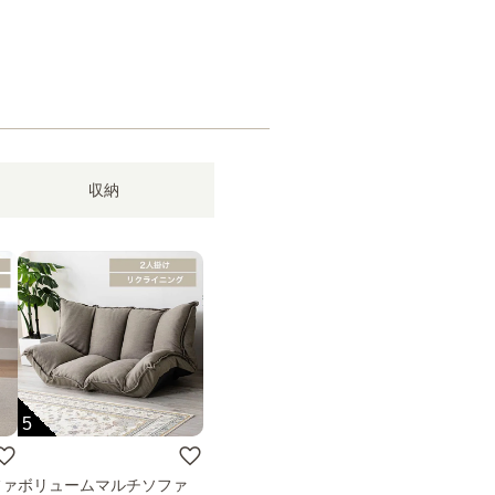
収納
5
ファ
ボリュームマルチソファ