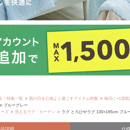
る！特集一覧
雨の日を心地よく過ごすアイテム特集
毎日に+1湿気
cm ブルーグレー
リーズ
洗えるラグ・カーテン
ラグ とろひやラグ 130×185cm ブ
商品説明
仕