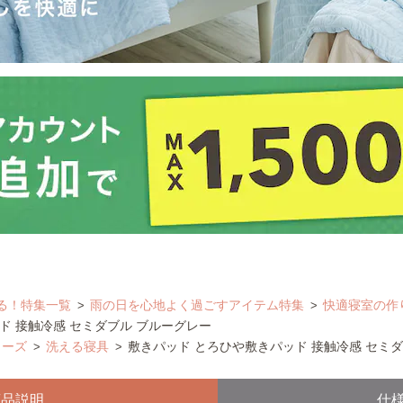
る！特集一覧
雨の日を心地よく過ごすアイテム特集
快適寝室の作
ド 接触冷感 セミダブル ブルーグレー
リーズ
洗える寝具
敷きパッド とろひや敷きパッド 接触冷感 セミ
商品説明
仕