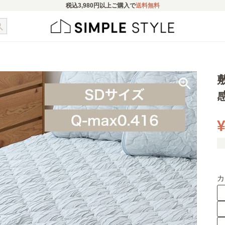
税込
3,980円
以上ご購入で
送料無料
¥
カ