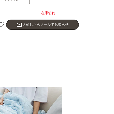
在庫切れ
mail_outline
入荷したらメールでお知らせ