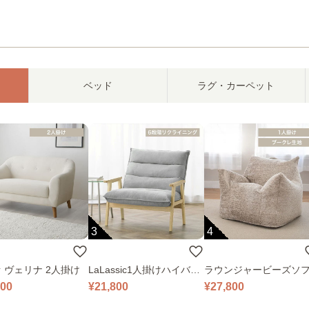
ベッド
ラグ・カーペット
3
4
 ヴェリナ 2人掛け
LaLassic1人掛けハイバッ
ラウンジャービーズソ
クソファ ワイド
000
¥21,800
¥27,800