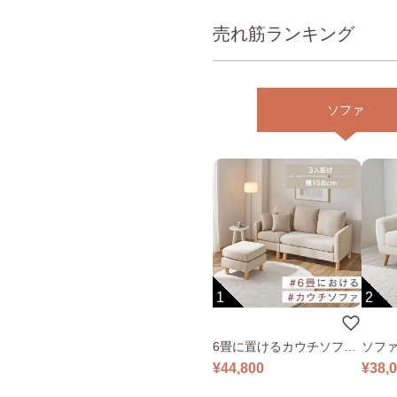
売れ筋ランキング
ソファ
1
2
6畳に置けるカウチソファ
ソファ
｜ベージュ
¥44,800
¥38,