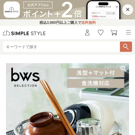
×
税込
3,980円
以上ご購入で
送料無料