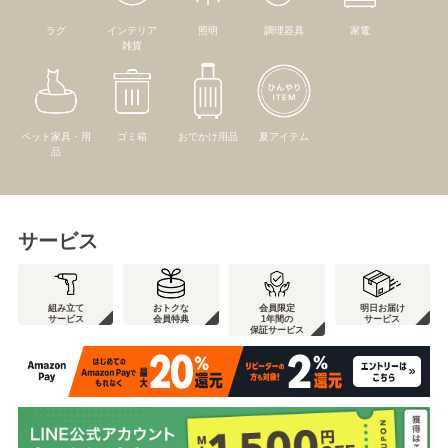
ラグ
インテリア
照明
調理器具
家電
雑貨
ペット家具・用
ゴミ箱
おでかけ用品
夏アイテム
品
サービス
組み立て
おトクな
会員限定
明日お届け
サービス
会員特典
1年間の
サービス
保証サービス