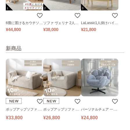
1
2
3
6畳に置けるカウチソフ
ソファ ヴェリナ 2人掛
LaLassic1人掛けハイバ
ァ｜ベージュ
け
ックソファ ワイド
¥44,800
¥38,000
¥21,800
新商品
ポップアップソファ ソ
ポップアップソファ ソ
パーソナルチェア 一人
ファ フロアソファ 幅14
ファ フロアソファ 幅10
掛けソファ O’HANA ソ
¥33,800
¥26,800
¥24,800
0㎝ 2人掛け PUS1-2SA
0㎝ 1人掛け PUS1-1SA
ファ ブルーグレー
ベージュ
ベージュ