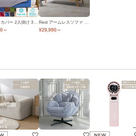
カバー 2人掛け 3人
Rest アームレスソファ 2
CF-20 SCF-30 全10
人掛け 4色
80～
¥29,990～