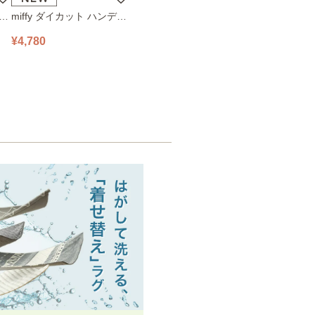
ハン
miffy ダイカット ハンディ
78
ファン 393-PXXP077 オフ
¥4,780
ホワイト