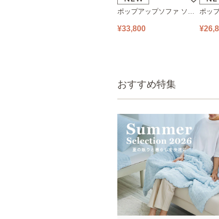
ポップアップソファ ソフ
ポップ
ァ フロアソファ 幅140㎝
ァ フ
¥33,800
¥26,
2人掛け PUS1-2SA ベージ
1人掛け
ュ
ュ
おすすめ特集