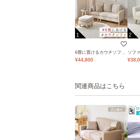
1
2
6畳に置けるカウチソファ
ソファ
｜ベージュ
¥44,800
¥38,
関連商品はこちら