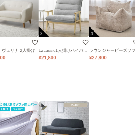
3
4
 ヴェリナ 2人掛け
LaLassic1人掛けハイバッ
ラウンジャービーズソ
クソファ ワイド
000
¥21,800
¥27,800