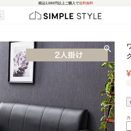
税込
3,980円
以上ご購入で
送料無料
¥
カ