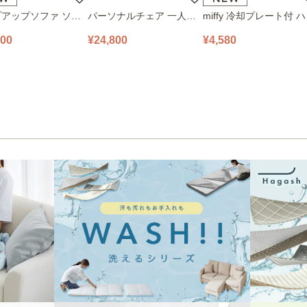
アップソファ ソフ
パーソナルチェア 一人掛
miffy 冷却プレート付 
ロアソファ 幅100㎝
けソファ O’HANA ソファ
ディファン 393-PXXP0
800
¥24,800
¥4,580
 PUS1-1SA ベージ
ブルーグレー
ピンク