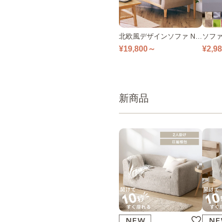
北欧風デザインソファ ND
ソファ
S-2S
掛け S
¥19,800～
¥2,9
色
新商品