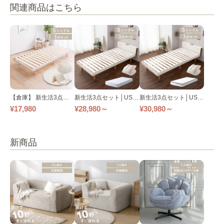
関連商品はこちら
【倉庫】 新生活3点セ
新生活3点セット│USB
新生活3点セット│USB
ット│すのこベッド+高
ポート付きベッド+ボン
ポート付きベッド+ポケ
¥17,980
¥28,980～
¥30,980～
反発マットレス+洗える
ネルコイルマットレス
ットコイルマットレス
掛け布団│シングル 全4
+羽毛布団│シングル 全
+羽毛布団│シングル 全
色
5色
5色
新商品