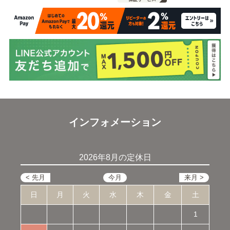
インフォメーション
2026年8月の定休日
日
月
火
水
木
金
土
1