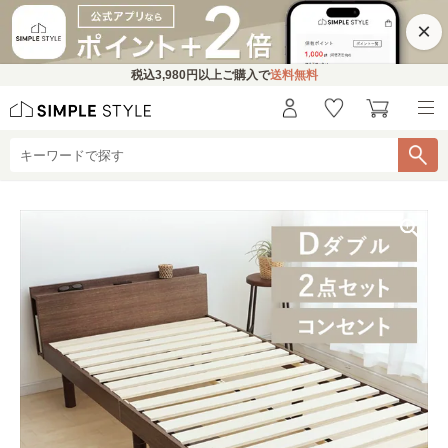
×
税込
3,980円
以上ご購入で
送料無料