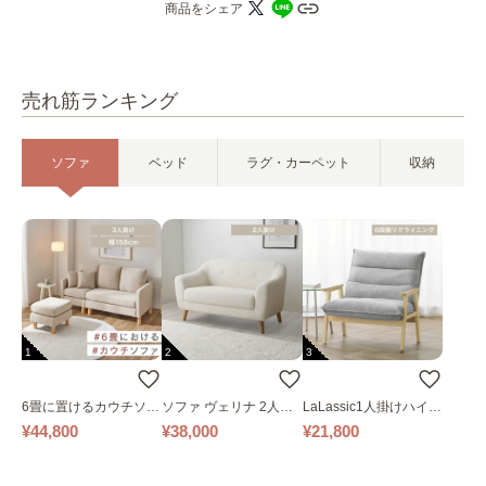
商品をシェア
売れ筋ランキング
ソファ
ベッド
ラグ・カーペット
収納
1
2
3
6畳に置けるカウチソフ
ソファ ヴェリナ 2人掛
LaLassic1人掛けハイバ
ァ｜ベージュ
け
ックソファ ワイド
¥44,800
¥38,000
¥21,800