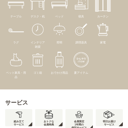
テーブル
デスク・机
ベッド
寝具
カーテン
ラグ
インテリア
照明
調理器具
家電
雑貨
ペット家具・用
ゴミ箱
おでかけ用品
夏アイテム
品
サービス
組み立て
おトクな
会員限定
明日お届け
サービス
会員特典
1年間の
サービス
保証サービス