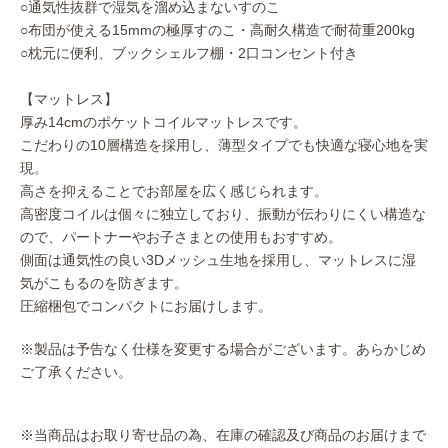
○通気性抜群で湿気を溜め込まないすのこ
○布団が使える15mmの極厚すのこ・高耐久構造で耐荷重200kg
○枕元に便利、ブックシェルフ棚・2口コンセント付き
【マットレス】
厚み14cmのポケットコイルマットレスです。
こだわりの10層構造を採用し、薄型タイプでも快適な寝心地を実
現。
高さを抑えることでお部屋を広く感じられます。
高密度コイルは個々に独立しており、振動が伝わりにくい構造な
ので、パートナーやお子さまとの使用もおすすめ。
側面は通気性の良い3Dメッシュ生地を採用し、マットレスに湿
気がこもるのを防ぎます。
圧縮梱包でコンパクトにお届けします。
※製品は予告なく仕様を変更する場合がございます。あらかじめ
ご了承ください。
※当商品はお取り寄せ品の為、在庫の確認及び商品のお届けまで