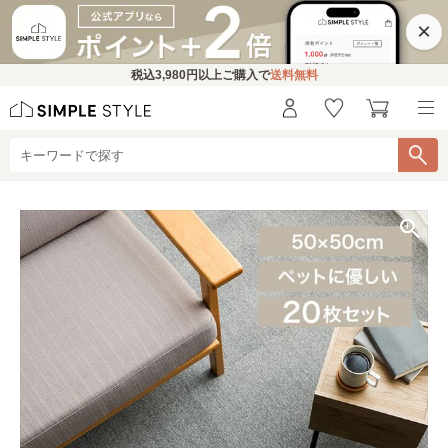
×
税込
3,980円
以上ご購入で
送料無料