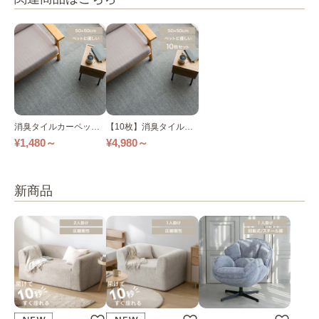
消臭タイルカーペット
【10枚】消臭タイルカ
50×50 TKP-SS50 全5色
ーペット 50×50 TKP-S
¥1,480～
¥4,980～
S50 全5色
新商品