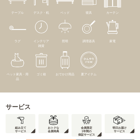
テーブル
デスク・机
ベッド
寝具
カーテン
ラグ
インテリア
照明
調理器具
家電
雑貨
ペット家具・用
ゴミ箱
おでかけ用品
夏アイテム
品
サービス
組み立て
おトクな
会員限定
明日お届け
サービス
会員特典
1年間の
サービス
保証サービス