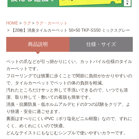
HOME
ラグ
ラグ・カーペット
【20枚】消臭タイルカーペット 50×50 TKP-SS50 ミックスグレー
商品説明
仕様・サイズ
ペットの爪などが引っ掛かりにくい、カットパイル仕様のタイル
カーペットです。
フローリングでは慎重に歩くことで関節に負担がかかりやすいの
で、タイルカーペットでペットの体の負担を軽減。
汚れたところだけサッと外して手洗いできるので、いつでも清
潔、取り外して・敷いての着脱も簡単です。
消臭・抗菌防臭・低ホルムアルデヒドの3つの試験をクリア、よ
り快適・安全に過ごせます。
裏面はすべりにくいPVC（ポリ塩化ビニル樹脂）なので、ずれに
くく、めくれにくいので快適。
どんなテイストにもなじむシンプルで使いやすいカラーです。