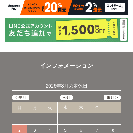
インフォメーション
2026年8月の定休日
日
月
火
水
木
金
土
1
2
3
4
5
6
7
8