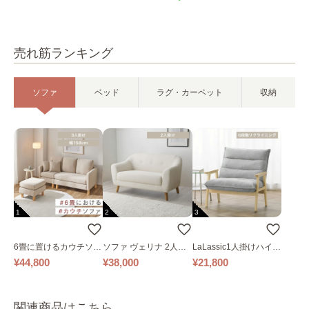
売れ筋ランキング
ソファ
ベッド
ラグ・カーペット
収納
1
2
3
6畳に置けるカウチソフ
ソファ ヴェリナ 2人掛
LaLassic1人掛けハイバ
ァ｜ベージュ
け
ックソファ ワイド
¥44,800
¥38,000
¥21,800
関連商品はこちら