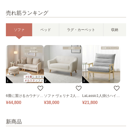
売れ筋ランキング
ソファ
ベッド
ラグ・カーペット
収納
1
2
3
6畳に置けるカウチソフ
ソファ ヴェリナ 2人掛
LaLassic1人掛けハイバ
ァ｜ベージュ
け
ックソファ ワイド
¥44,800
¥38,000
¥21,800
新商品