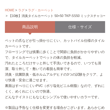
HOME
ラグ
ラグ・カーペット
【10枚】消臭タイルカーペット 50×50 TKP-SS50 ミックスチャコー
商品説明
仕様・サイズ
ペットの爪などが引っ掛かりにくい、カットパイル仕様のタイル
カーペットです。
フローリングでは慎重に歩くことで関節に負担がかかりやすいの
で、タイルカーペットでペットの体の負担を軽減。
汚れたところだけサッと外して手洗いできるので、いつでも清
潔、取り外して・敷いての着脱も簡単です。
消臭・抗菌防臭・低ホルムアルデヒドの3つの試験をクリア、よ
り快適・安全に過ごせます。
裏面はすべりにくいPVC（ポリ塩化ビニル樹脂）なので、ずれに
くく、めくれにくいので快適。
どんなテイストにもなじむシンプルで使いやすいカラーです。
※製品は予告なく仕様を変更する場合がございます。あらかじめ