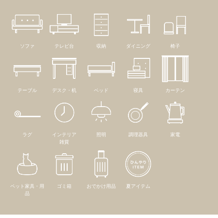
ソファ
テレビ台
収納
ダイニング
椅子
テーブル
デスク・机
ベッド
寝具
カーテン
ラグ
インテリア
照明
調理器具
家電
雑貨
ペット家具・用
ゴミ箱
おでかけ用品
夏アイテム
品