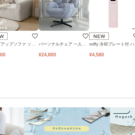
アップソファ ソフ
パーソナルチェア 一人掛
miffy 冷却プレート付 
ロアソファ 幅100㎝
けソファ O’HANA ソファ
ディファン 393-PXXP0
800
¥24,800
¥4,580
 PUS1-1SA ベージ
ブルーグレー
ピンク