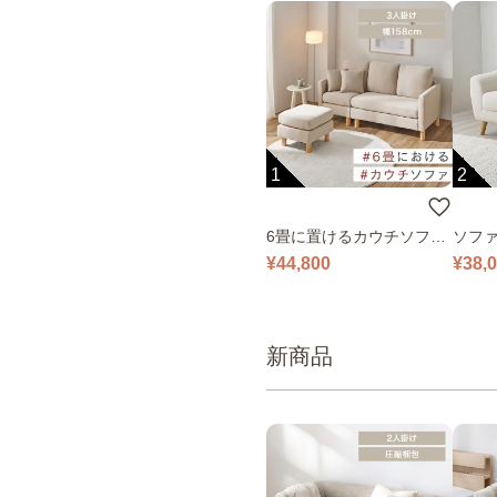
1
2
6畳に置けるカウチソファ
ソファ
｜ベージュ
¥44,800
¥38,
新商品