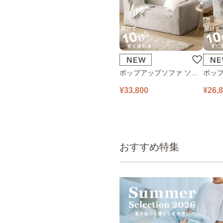
ポップアップソファ ソフ
ポップ
ァ フロアソファ 幅140㎝
ァ フ
¥33,800
¥26,
2人掛け PUS1-2SA ベージ
1人掛け
ュ
ュ
おすすめ特集