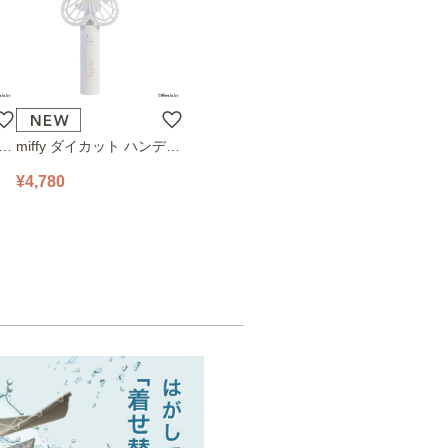
ハン
miffy ダイカット ハンディ
78
ファン 393-PXXP077 オフ
¥4,780
ホワイト