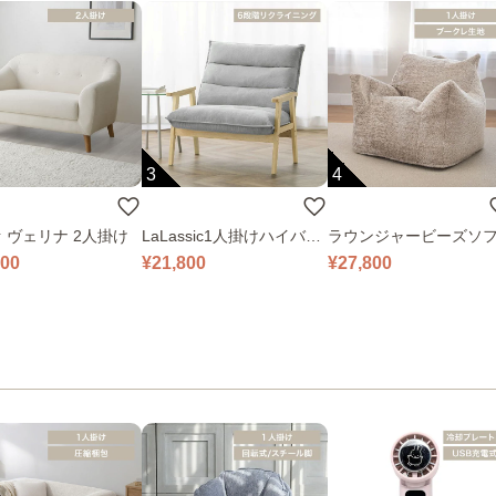
3
4
 ヴェリナ 2人掛け
LaLassic1人掛けハイバッ
ラウンジャービーズソ
クソファ ワイド
000
¥21,800
¥27,800