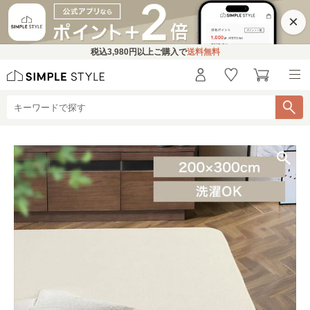
×
税込
3,980円
以上ご購入で
送料無料