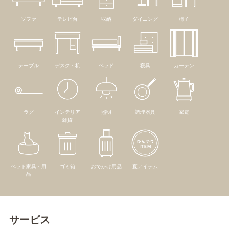
ソファ
テレビ台
収納
ダイニング
椅子
テーブル
デスク・机
ベッド
寝具
カーテン
ラグ
インテリア
照明
調理器具
家電
雑貨
ペット家具・用
ゴミ箱
おでかけ用品
夏アイテム
品
サービス