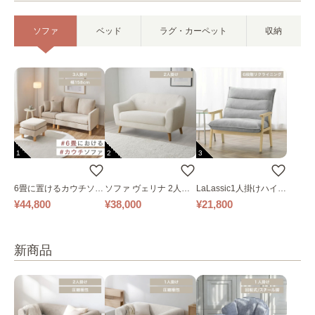
ソファ
ベッド
ラグ・カーペット
収納
1
2
3
6畳に置けるカウチソフ
ソファ ヴェリナ 2人掛
LaLassic1人掛けハイバ
ァ｜ベージュ
け
ックソファ ワイド
¥44,800
¥38,000
¥21,800
新商品