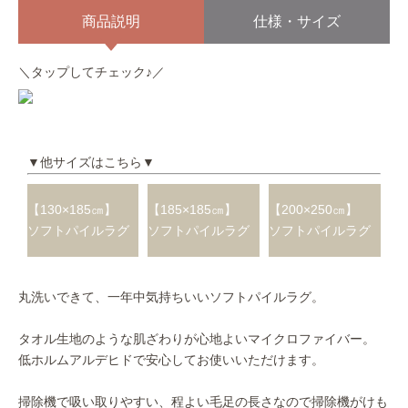
商品説明
仕様・サイズ
＼タップしてチェック♪／
▼他サイズはこちら▼
【130×185㎝】
【185×185㎝】
【200×250㎝】
ソフトパイルラグ
ソフトパイルラグ
ソフトパイルラグ
丸洗いできて、一年中気持ちいいソフトパイルラグ。
タオル生地のような肌ざわりが心地よいマイクロファイバー。
低ホルムアルデヒドで安心してお使いいただけます。
掃除機で吸い取りやすい、程よい毛足の長さなので掃除機がけも