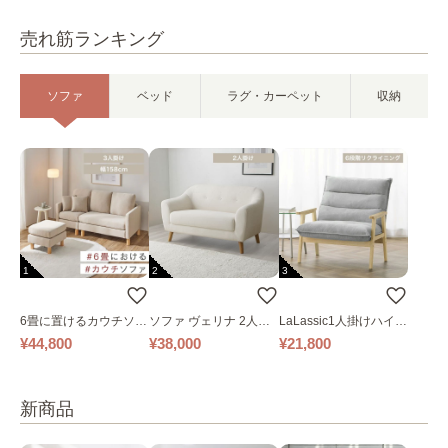
売れ筋ランキング
ソファ
ベッド
ラグ・カーペット
収納
1
2
3
6畳に置けるカウチソフ
ソファ ヴェリナ 2人掛
LaLassic1人掛けハイバ
ァ｜ベージュ
け
ックソファ ワイド
¥44,800
¥38,000
¥21,800
新商品