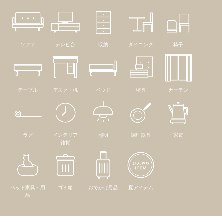
ソファ
テレビ台
収納
ダイニング
椅子
テーブル
デスク・机
ベッド
寝具
カーテン
ラグ
インテリア
照明
調理器具
家電
雑貨
ペット家具・用
ゴミ箱
おでかけ用品
夏アイテム
品