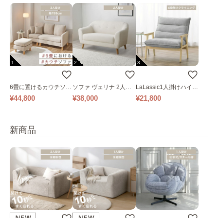
1
2
3
6畳に置けるカウチソフ
ソファ ヴェリナ 2人掛
LaLassic1人掛けハイバ
ァ｜ベージュ
け
ックソファ ワイド
¥44,800
¥38,000
¥21,800
新商品