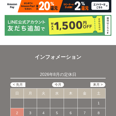
インフォメーション
2026年8月の定休日
日
月
火
水
木
金
土
1
2
3
4
5
6
7
8