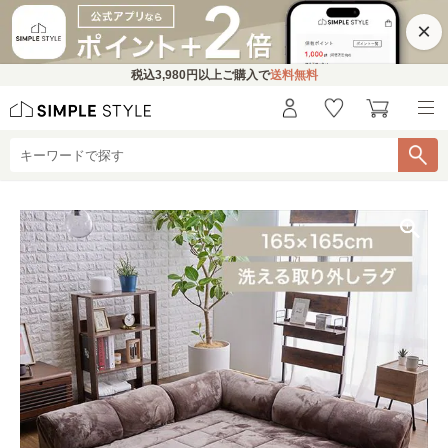
×
税込
3,980円
以上ご購入で
送料無料