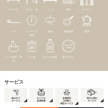
テーブル
デスク・机
ベッド
寝具
カーテン
ラグ
インテリア
照明
調理器具
家電
雑貨
ペット家具・用
ゴミ箱
おでかけ用品
夏アイテム
品
サービス
組み立て
おトクな
会員限定
明日お届け
サービス
会員特典
1年間の
サービス
保証サービス