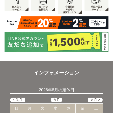
組み立て
おトクな
会員限定
明日お届け
サービス
会員特典
1年間の
サービス
保証サービス
インフォメーション
2026年8月の定休日
日
月
火
水
木
金
土