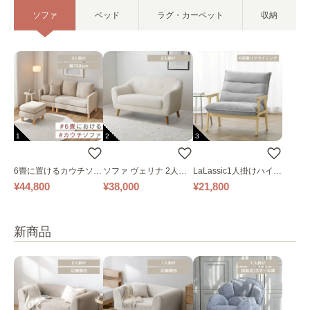
ソファ
ベッド
ラグ・カーペット
収納
1
2
3
6畳に置けるカウチソフ
ソファ ヴェリナ 2人掛
LaLassic1人掛けハイバ
ァ｜ベージュ
け
ックソファ ワイド
¥44,800
¥38,000
¥21,800
新商品