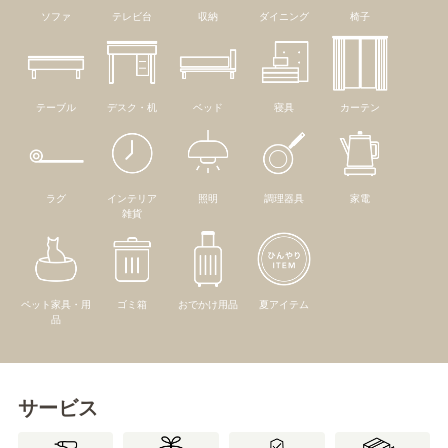
ソファ
テレビ台
収納
ダイニング
椅子
テーブル
デスク・机
ベッド
寝具
カーテン
ラグ
インテリア
照明
調理器具
家電
雑貨
ペット家具・用
ゴミ箱
おでかけ用品
夏アイテム
品
サービス