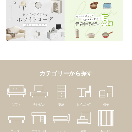
カテゴリーから探す
ソファ
テレビ台
収納
ダイニング
椅子
テーブル
デスク・机
ベッド
寝具
カーテン