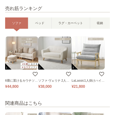
売れ筋ランキング
ソファ
ベッド
ラグ・カーペット
収納
1
2
3
6畳に置けるカウチソフ
ソファ ヴェリナ 2人掛
LaLassic1人掛けハイバ
ァ｜ベージュ
け
ックソファ ワイド
¥44,800
¥38,000
¥21,800
関連商品はこちら