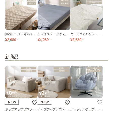
涼感レーヨン キルトボ
ボックスシーツ ひんや
クールタオルケット 接
ックスシーツ 接触涼感
り接触冷感 全２色
触冷感 リバーシブル 全
¥2,980～
¥4,280～
¥2,680～
全5色
4色
新商品
ポップアップソファ ソ
ポップアップソファ ソ
パーソナルチェア 一人