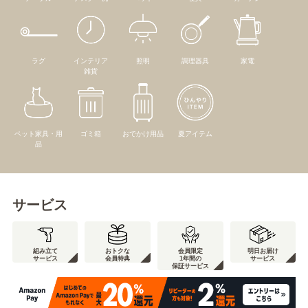
ラグ
インテリア
照明
調理器具
家電
雑貨
ペット家具・用
ゴミ箱
おでかけ用品
夏アイテム
品
サービス
組み立て
おトクな
会員限定
明日お届け
サービス
会員特典
1年間の
サービス
保証サービス