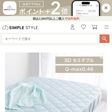
×
税込
3,980円
以上ご購入で
送料無料