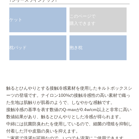
このページで
ケット
購入できます
枕パッド
抱き枕
触るとひんやりとする接触冷感素材を使用したキルトボックスシ
ーツの登場です。ナイロン100%の接触冷感性の高い素材で織っ
た生地は肌触りが肌着のようで、しなやかな感触です。
接触冷感の基準を表す数値のQ-maxが0.4w/cm以上と非常に高い
数値結果があり、触るとひんやりとした冷感が得られます。
中綿には抗菌防臭わたを使用しているので、細菌の増殖を抑制し
付着した汗や皮脂の臭いを抑えます。
ご家庭で洗濯が可能なので、いつでも清潔にご使用できます。