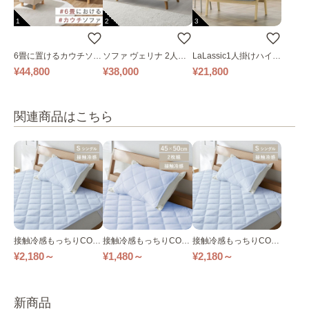
1
2
3
6畳に置けるカウチソフ
ソファ ヴェリナ 2人掛
LaLassic1人掛けハイバ
ァ｜ベージュ
け
ックソファ ワイド
¥44,800
¥38,000
¥21,800
関連商品はこちら
接触冷感もっちりCOO
接触冷感もっちりCOO
接触冷感もっちりCOO
L 敷きパッド 全5色
L 枕カバー 2枚組 全5色
L 敷きパッド 全5色
¥2,180～
¥1,480～
¥2,180～
新商品