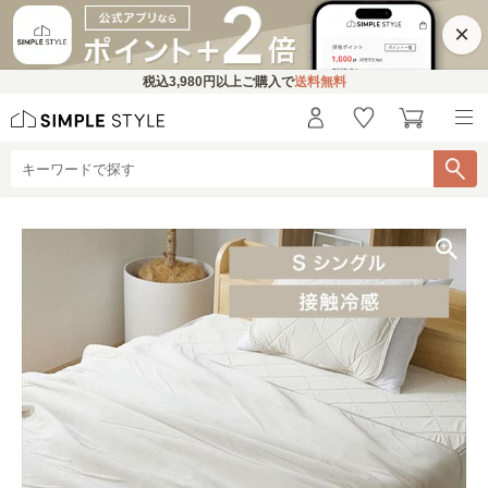
×
税込
3,980円
以上ご購入で
送料無料