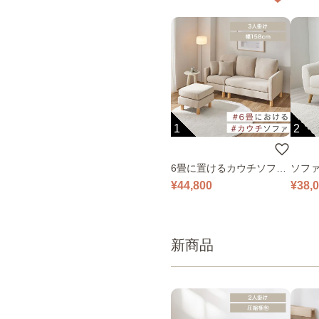
1
2
6畳に置けるカウチソファ
ソファ
｜ベージュ
¥44,800
¥38,
新商品