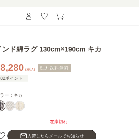
インド綿ラグ 130cm×190cm キカ
8,280
(税込)
82ポイント
ラー：
キカ
在庫切れ
mail_outline
入荷したらメールでお知らせ