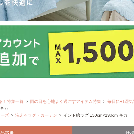
る！特集一覧
雨の日を心地よく過ごすアイテム特集
毎日に+1湿気
 キカ
リーズ
洗えるラグ・カーテン
インド綿ラグ 130cm×190cm キカ
商品説明
仕