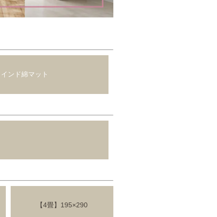
0】インド綿マット
【4畳】195×290