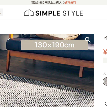
税込
3,980円
以上ご購入で
送料無料
¥
カ