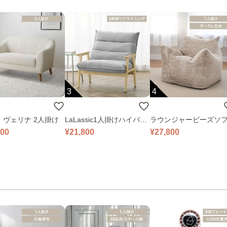
3
4
 ヴェリナ 2人掛け
LaLassic1人掛けハイバッ
ラウンジャービーズソ
クソファ ワイド
000
¥21,800
¥27,800