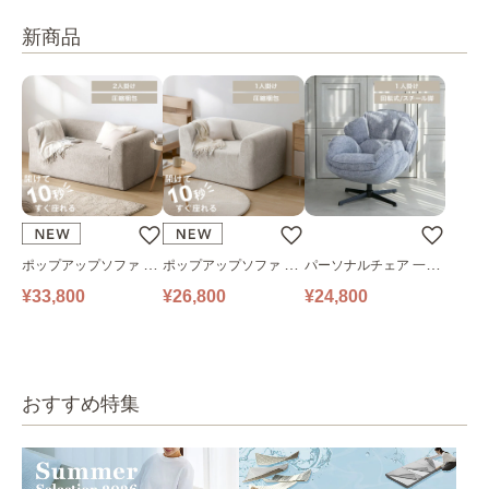
新商品
ポップアップソファ ソ
ポップアップソファ ソ
パーソナルチェア 一人
ファ フロアソファ 幅14
ファ フロアソファ 幅10
掛けソファ O’HANA ソ
¥33,800
¥26,800
¥24,800
0㎝ 2人掛け PUS1-2SA
0㎝ 1人掛け PUS1-1SA
ファ ブルーグレー
ベージュ
ベージュ
おすすめ特集