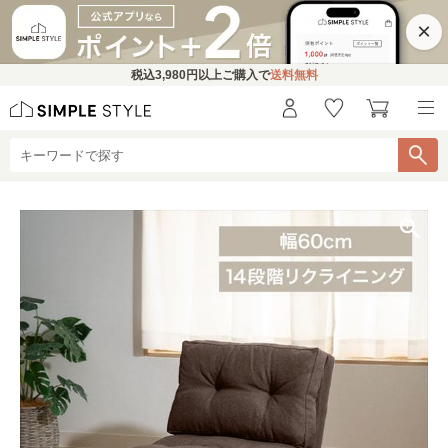
×
税込
3,980円
以上ご購入で
送料無料