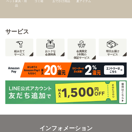
ペット家具・用
ゴミ箱
おでかけ用品
夏アイテム
品
サービス
組み立て
おトクな
会員限定
明日お届け
サービス
会員特典
1年間の
サービス
保証サービス
インフォメーション