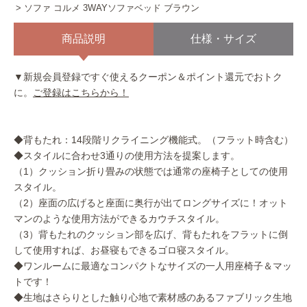
ソファ コルメ 3WAYソファベッド ブラウン
商品説明
仕様・サイズ
▼新規会員登録ですぐ使えるクーポン＆ポイント還元でおトク
に。
ご登録はこちらから！
◆背もたれ：14段階リクライニング機能式。（フラット時含む）
◆スタイルに合わせ3通りの使用方法を提案します。
（1）クッション折り畳みの状態では通常の座椅子としての使用
スタイル。
（2）座面の広げると座面に奥行が出てロングサイズに！オット
マンのような使用方法ができるカウチスタイル。
（3）背もたれのクッション部を広げ、背もたれをフラットに倒
して使用すれば、お昼寝もできるゴロ寝スタイル。
◆ワンルームに最適なコンパクトなサイズの一人用座椅子＆マッ
トです！
◆生地はさらりとした触り心地で素材感のあるファブリック生地