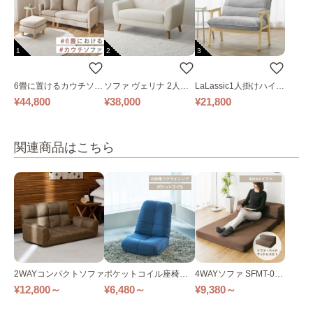
1
2
3
6畳に置けるカウチソフ
ソファ ヴェリナ 2人掛
LaLassic1人掛けハイバ
ァ｜ベージュ
け
ックソファ ワイド
¥44,800
¥38,000
¥21,800
関連商品はこちら
2WAYコンパクトソファ
ポケットコイル座椅子
4WAYソファ SFMT-04
全3色
全2色
¥12,800～
¥6,480～
¥9,380～