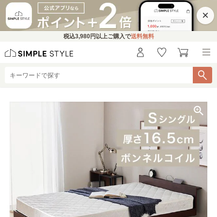
×
税込
3,980円
以上ご購入で
送料無料