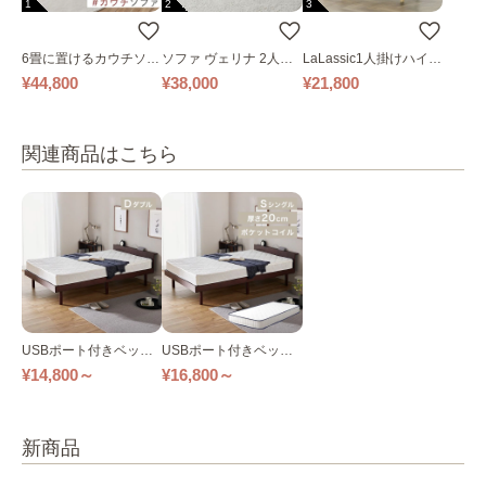
1
2
3
6畳に置けるカウチソフ
ソファ ヴェリナ 2人掛
LaLassic1人掛けハイバ
ァ｜ベージュ
け
ックソファ ワイド
¥44,800
¥38,000
¥21,800
関連商品はこちら
USBポート付きベッド
USBポート付きベッド
シングル 全3色
セミダブル ナチュラル
¥14,800～
¥16,800～
新商品