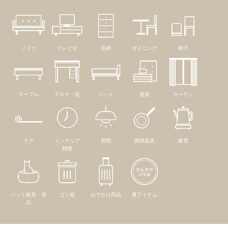
ソファ
テレビ台
収納
ダイニング
椅子
テーブル
デスク・机
ベッド
寝具
カーテン
ラグ
インテリア
照明
調理器具
家電
雑貨
ペット家具・用
ゴミ箱
おでかけ用品
夏アイテム
品