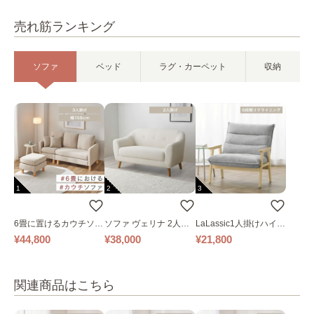
売れ筋ランキング
ソファ
ベッド
ラグ・カーペット
収納
1
2
3
6畳に置けるカウチソフ
ソファ ヴェリナ 2人掛
LaLassic1人掛けハイバ
ァ｜ベージュ
け
ックソファ ワイド
¥44,800
¥38,000
¥21,800
関連商品はこちら