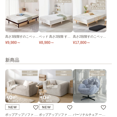
高さ3段階すのこベッド
ベッド 高さ2段階 すの
高さ2段階すのこベッド
シングル セミダブル D
こベッド シングル セミ
+ボンネルコイルマット
¥9,980～
¥8,980～
¥17,800～
BB-3HS DBB-3HSD 全
ダブル ダブル SRESNA
レス シングル 全3色
3色
SRENWN SRESWH 全
3色
新商品
ポップアップソファ ソ
ポップアップソファ ソ
パーソナルチェア 一人