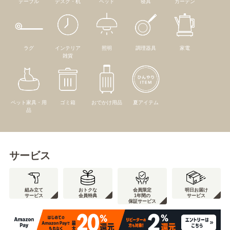
テーブル
デスク・机
ベッド
寝具
カーテン
ラグ
インテリア
照明
調理器具
家電
雑貨
ペット家具・用
ゴミ箱
おでかけ用品
夏アイテム
品
サービス
組み立て
おトクな
会員限定
明日お届け
サービス
会員特典
1年間の
サービス
保証サービス