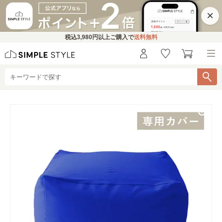
×
税込
3,980円
以上ご購入で
送料無料