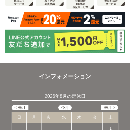
組み立て
おトクな
会員限定
明日お届け
サービス
会員特典
1年間の
サービス
保証サービス
インフォメーション
2026年8月の定休日
日
月
火
水
木
金
土
1