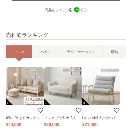
商品をシェア
売れ筋ランキング
ソファ
ベッド
ラグ・カーペット
収納
1
2
3
6畳に置けるカウチソフ
ソファ ヴェリナ 2人掛
LaLassic1人掛けハイバ
ァ｜ベージュ
け
ックソファ ワイド
¥44,800
¥38,000
¥21,800