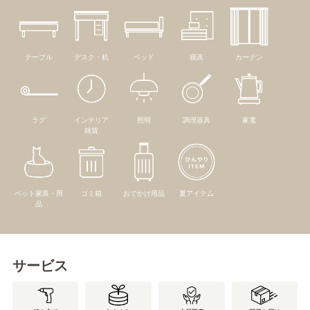
テーブル
デスク・机
ベッド
寝具
カーテン
ラグ
インテリア
照明
調理器具
家電
雑貨
ペット家具・用
ゴミ箱
おでかけ用品
夏アイテム
品
サービス