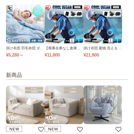
掛け布団 羽毛布団 ダウ
【廃番在庫なし倉庫】
掛け布団 夏物 洗える 肌
ン85％ シングル
掛け布団 洗える 肌掛け
掛け 羽毛布団 WGD9
¥5,280～
¥11,800
¥21,800
羽毛布団 WDD93% シ
5% シングル
ングル
新商品