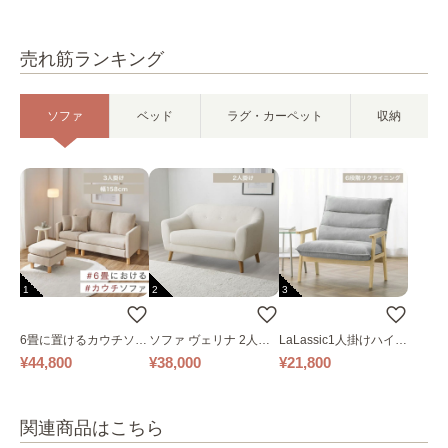
売れ筋ランキング
ソファ
ベッド
ラグ・カーペット
収納
1
2
3
6畳に置けるカウチソフ
ソファ ヴェリナ 2人掛
LaLassic1人掛けハイバ
ァ｜ベージュ
け
ックソファ ワイド
¥44,800
¥38,000
¥21,800
関連商品はこちら