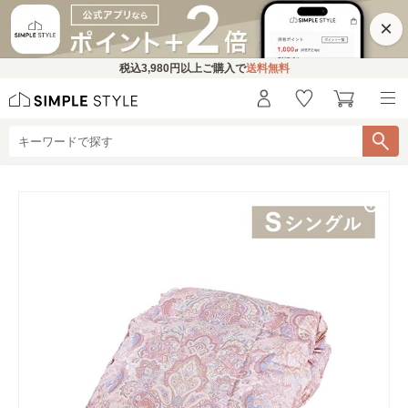
×
税込
3,980円
以上ご購入で
送料無料