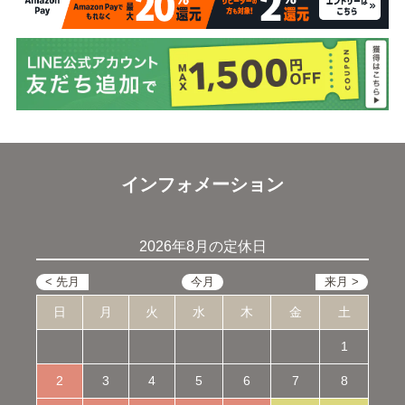
インフォメーション
2026年8月の定休日
日
月
火
水
木
金
土
1
2
3
4
5
6
7
8