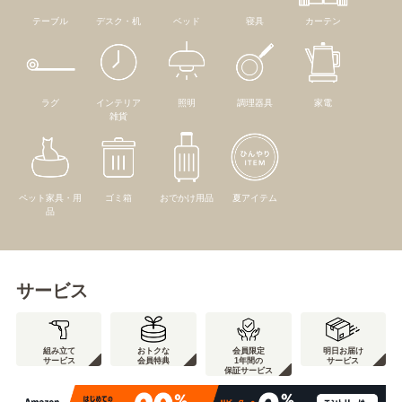
テーブル
デスク・机
ベッド
寝具
カーテン
ラグ
インテリア
照明
調理器具
家電
雑貨
ペット家具・用
ゴミ箱
おでかけ用品
夏アイテム
品
サービス
組み立て
おトクな
会員限定
明日お届け
サービス
会員特典
1年間の
サービス
保証サービス