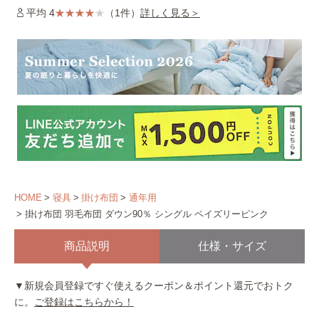
平均 4
（1件）
詳しく見る＞
HOME
寝具
掛け布団
通年用
掛け布団 羽毛布団 ダウン90％ シングル ペイズリーピンク
商品説明
仕様・サイズ
▼新規会員登録ですぐ使えるクーポン＆ポイント還元でおトク
に。
ご登録はこちらから！