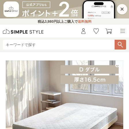
×
税込
3,980円
以上ご購入で
送料無料