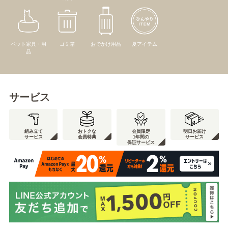
ペット家具・用
ゴミ箱
おでかけ用品
夏アイテム
品
サービス
組み立て
おトクな
会員限定
明日お届け
サービス
会員特典
1年間の
サービス
保証サービス