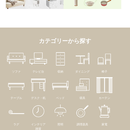
カテゴリーから探す
ソファ
テレビ台
収納
ダイニング
椅子
テーブル
デスク・机
ベッド
寝具
カーテン
ラグ
インテリア
照明
調理器具
家電
雑貨