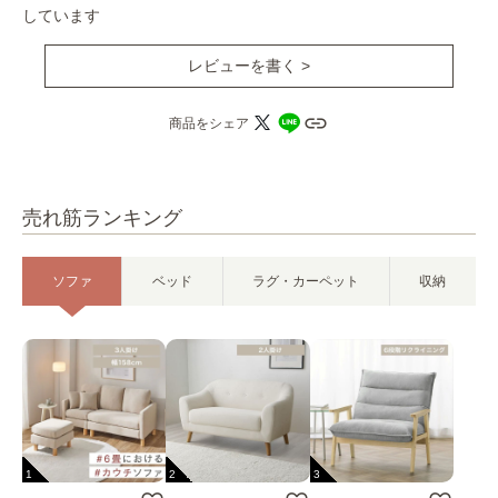
しています
レビューを書く >
商品をシェア
売れ筋ランキング
ソファ
ベッド
ラグ・カーペット
収納
1
2
3