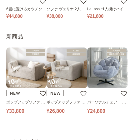
6畳に置けるカウチソフ
ソファ ヴェリナ 2人掛
LaLassic1人掛けハイバ
ァ｜ベージュ
け
ックソファ ワイド
¥44,800
¥38,000
¥21,800
新商品
ポップアップソファ ソ
ポップアップソファ ソ
パーソナルチェア 一人
ファ フロアソファ 幅14
ファ フロアソファ 幅10
掛けソファ O’HANA ソ
¥33,800
¥26,800
¥24,800
0㎝ 2人掛け PUS1-2SA
0㎝ 1人掛け PUS1-1SA
ファ ブルーグレー
ベージュ
ベージュ