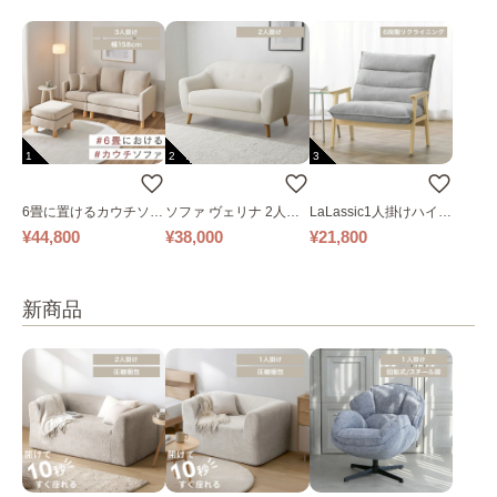
1
2
3
6畳に置けるカウチソフ
ソファ ヴェリナ 2人掛
LaLassic1人掛けハイバ
ァ｜ベージュ
け
ックソファ ワイド
¥44,800
¥38,000
¥21,800
新商品