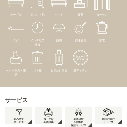
テーブル
デスク・机
ベッド
寝具
カーテン
ラグ
インテリア
照明
調理器具
家電
雑貨
ペット家具・用
ゴミ箱
おでかけ用品
夏アイテム
品
サービス
組み立て
おトクな
会員限定
明日お届け
サービス
会員特典
1年間の
サービス
保証サービス