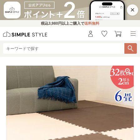
×
税込
3,980円
以上ご購入で
送料無料