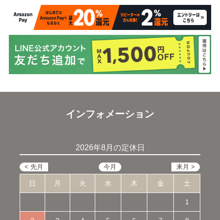
インフォメーション
2026年8月の定休日
日
月
火
水
木
金
土
1