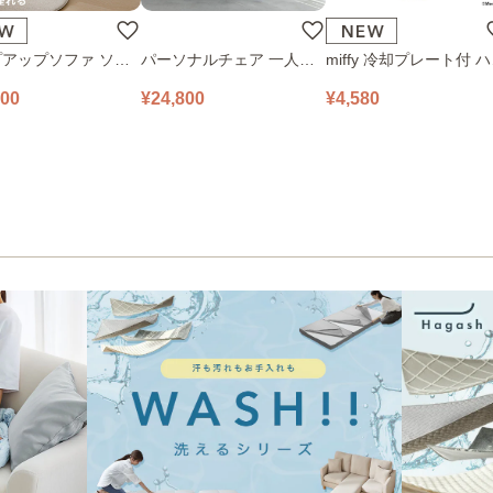
アップソファ ソフ
パーソナルチェア 一人掛
miffy 冷却プレート付 
ロアソファ 幅100㎝
けソファ O’HANA ソファ
ディファン 393-PXXP0
800
¥24,800
¥4,580
 PUS1-1SA ベージ
ブルーグレー
ピンク