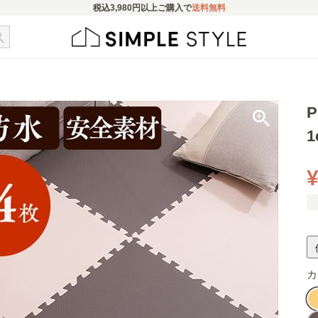
税込
3,980円
以上ご購入で
送料無料
1
¥
カ