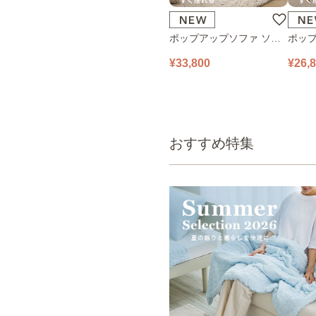
ポップアップソファ ソフ
ポップ
ァ フロアソファ 幅140㎝
ァ フ
¥33,800
¥26,
2人掛け PUS1-2SA ベージ
1人掛け
ュ
ュ
おすすめ特集