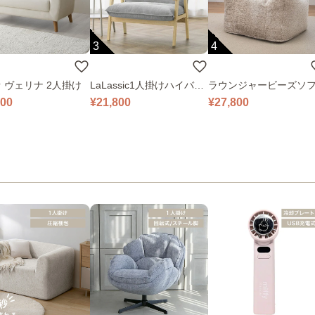
3
4
 ヴェリナ 2人掛け
LaLassic1人掛けハイバッ
ラウンジャービーズソ
クソファ ワイド
000
¥21,800
¥27,800