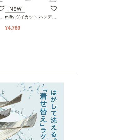
ハン
miffy ダイカット ハンディ
78
ファン 393-PXXP077 オフ
¥4,780
ホワイト