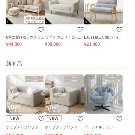
1
2
3
6畳に置けるカウチソフ
ソファ ヴェリナ 2人掛
LaLassic1人掛けハイバ
ァ｜ベージュ
け
ックソファ ワイド
¥44,800
¥38,000
¥21,800
新商品
ポップアップソファ ソ
ポップアップソファ ソ
パーソナルチェア 一人
ファ フロアソファ 幅14
ファ フロアソファ 幅10
掛けソファ O’HANA ソ