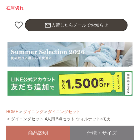
在庫切れ
mail_outline
入荷したらメールでお知らせ
HOME
ダイニング
ダイニングセット
ダイニングセット 4人用 5点セット ウォルナット×モカ
商品説明
仕様・サイズ