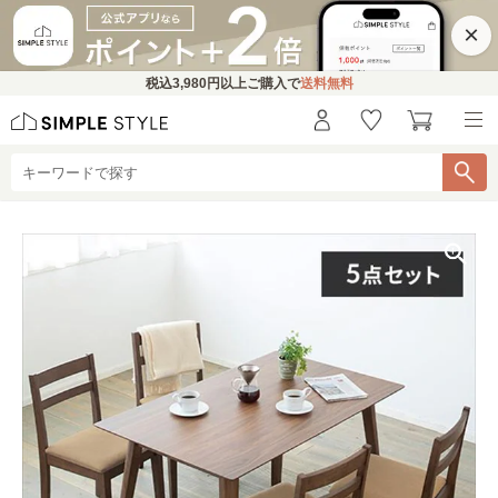
×
税込
3,980円
以上ご購入で
送料無料