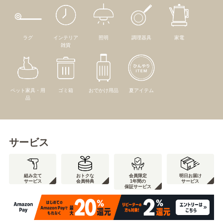
ラグ
インテリア
照明
調理器具
家電
雑貨
ペット家具・用
ゴミ箱
おでかけ用品
夏アイテム
品
サービス
組み立て
おトクな
会員限定
明日お届け
サービス
会員特典
1年間の
サービス
保証サービス