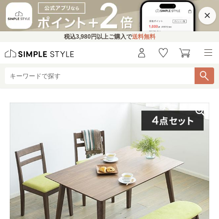
×
税込
3,980円
以上ご購入で
送料無料