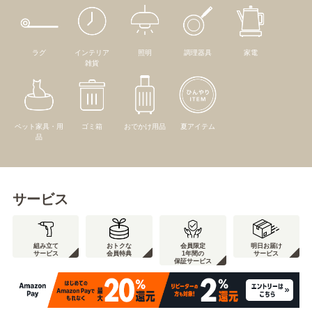
ラグ
インテリア
照明
調理器具
家電
雑貨
ペット家具・用
ゴミ箱
おでかけ用品
夏アイテム
品
サービス
組み立て
おトクな
会員限定
明日お届け
サービス
会員特典
1年間の
サービス
保証サービス