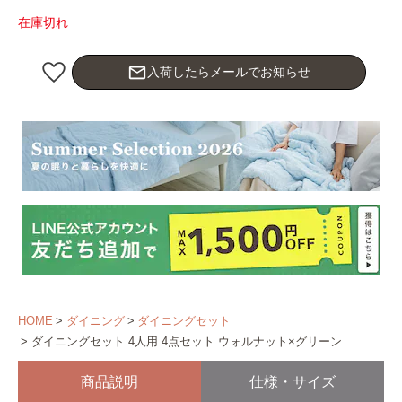
在庫切れ
mail_outline
入荷したらメールでお知らせ
HOME
ダイニング
ダイニングセット
ダイニングセット 4人用 4点セット ウォルナット×グリーン
商品説明
仕様・サイズ