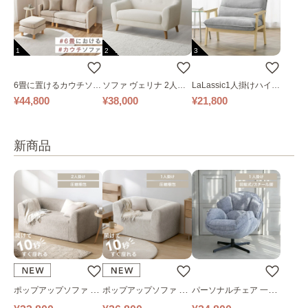
1
2
3
6畳に置けるカウチソフ
ソファ ヴェリナ 2人掛
LaLassic1人掛けハイバ
ァ｜ベージュ
け
ックソファ ワイド
¥44,800
¥38,000
¥21,800
新商品
ポップアップソファ ソ
ポップアップソファ ソ
パーソナルチェア 一人
ファ フロアソファ 幅14
ファ フロアソファ 幅10
掛けソファ O’HANA ソ