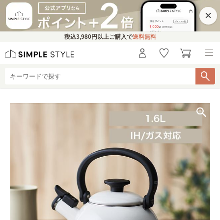
×
税込
3,980円
以上ご購入で
送料無料