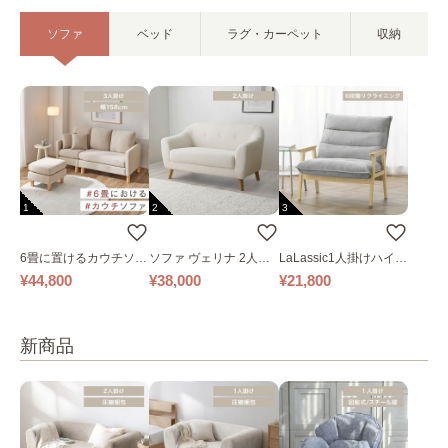
ソファ
ベッド
ラグ・カーペット
収納
1
2
3
6畳に置けるカウチソフ
ソファ ヴェリナ 2人掛
LaLassic1人掛けハイバ
ァ｜ベージュ
け
ックソファ ワイド
¥44,800
¥38,000
¥21,800
新商品