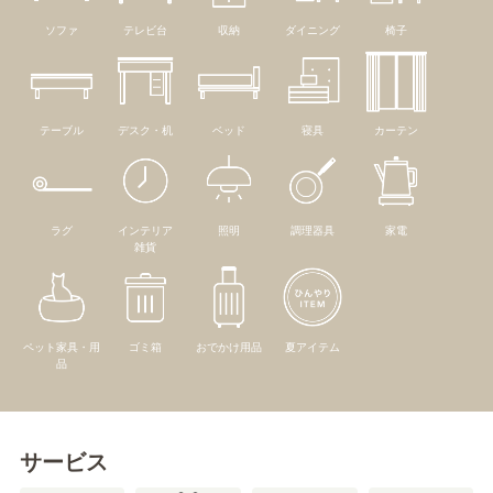
ソファ
テレビ台
収納
ダイニング
椅子
テーブル
デスク・机
ベッド
寝具
カーテン
ラグ
インテリア
照明
調理器具
家電
雑貨
ペット家具・用
ゴミ箱
おでかけ用品
夏アイテム
品
サービス