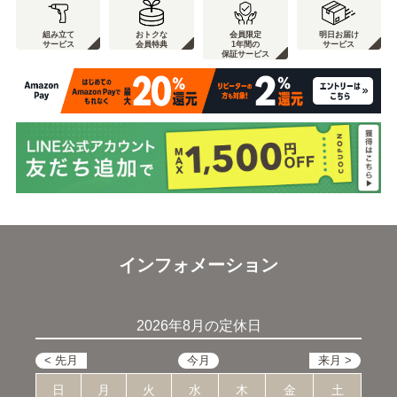
組み立て
おトクな
会員限定
明日お届け
サービス
会員特典
1年間の
サービス
保証サービス
インフォメーション
2026年8月の定休日
日
月
火
水
木
金
土