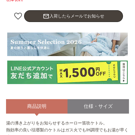
mail_outline
入荷したらメールでお知らせ
商品説明
仕様・サイズ
湯の沸き上がりをお知らせするホーロー笛吹ケトル。
熱効率の良い琺瑯製のケトルはガス火でもIH調理でもお湯が早く