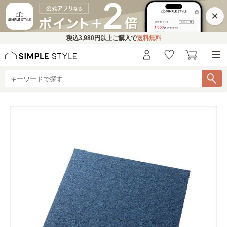
×
税込
3,980円
以上ご購入で
送料無料