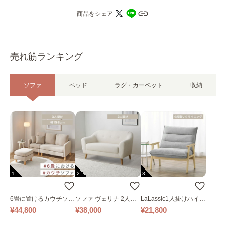
商品をシェア
売れ筋ランキング
ソファ
ベッド
ラグ・カーペット
収納
1
2
3
6畳に置けるカウチソフ
ソファ ヴェリナ 2人掛
LaLassic1人掛けハイバ
ァ｜ベージュ
け
ックソファ ワイド
¥44,800
¥38,000
¥21,800