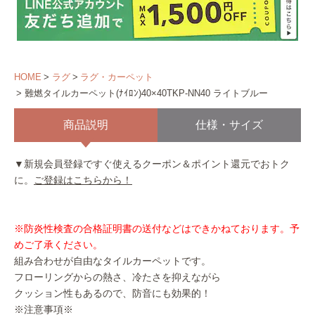
HOME
ラグ
ラグ・カーペット
難燃タイルカーペット(ﾅｲﾛﾝ)40×40TKP-NN40 ライトブルー
商品説明
仕様・サイズ
▼新規会員登録ですぐ使えるクーポン＆ポイント還元でおトク
に。
ご登録はこちらから！
※防炎性検査の合格証明書の送付などはできかねております。予
めご了承ください。
組み合わせが自由なタイルカーペットです。
フローリングからの熱さ、冷たさを抑えながら
クッション性もあるので、防音にも効果的！
※注意事項※