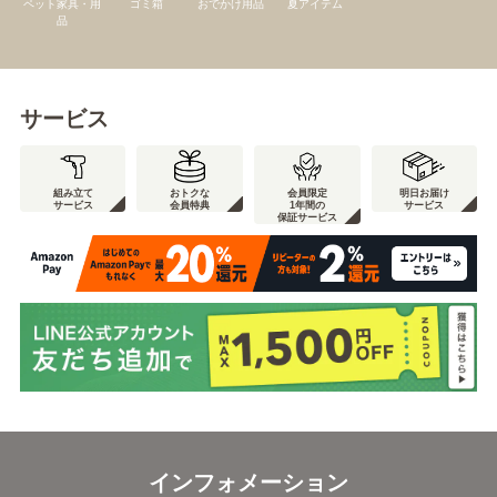
ペット家具・用
ゴミ箱
おでかけ用品
夏アイテム
品
サービス
組み立て
おトクな
会員限定
明日お届け
サービス
会員特典
1年間の
サービス
保証サービス
インフォメーション