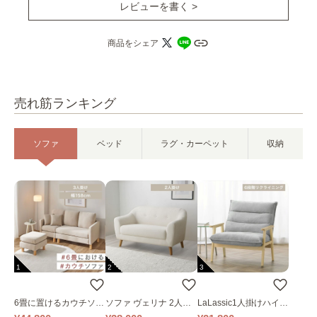
レビューを書く >
商品をシェア
売れ筋ランキング
ソファ
ベッド
ラグ・カーペット
収納
1
2
3
6畳に置けるカウチソフ
ソファ ヴェリナ 2人掛
LaLassic1人掛けハイバ
ァ｜ベージュ
け
ックソファ ワイド