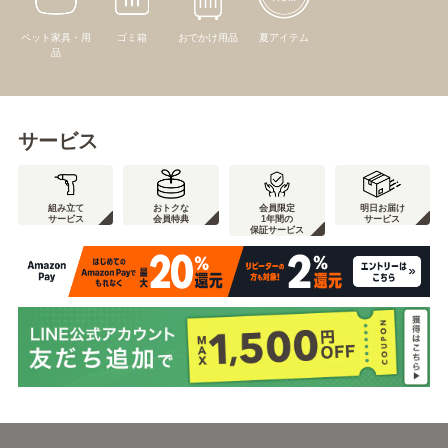
ペット家具・用
ゴミ箱
おでかけ用品
夏アイテム
品
サービス
組み立て
おトクな
会員限定
明日お届け
サービス
会員特典
1年間の
サービス
保証サービス