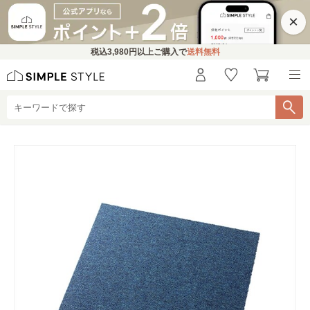
×
税込
3,980円
以上ご購入で
送料無料