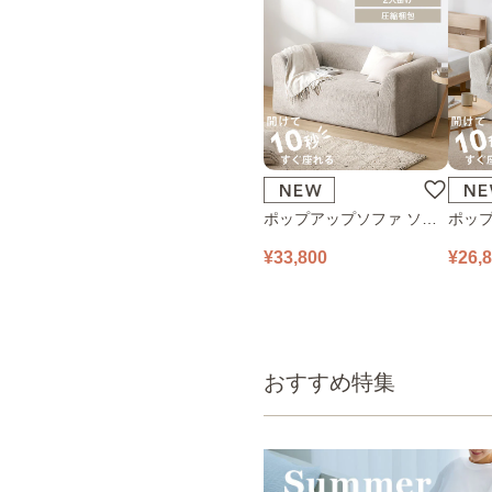
ポップアップソファ ソフ
ポップ
ァ フロアソファ 幅140㎝
ァ フ
¥33,800
¥26,
2人掛け PUS1-2SA ベージ
1人掛け
ュ
ュ
おすすめ特集