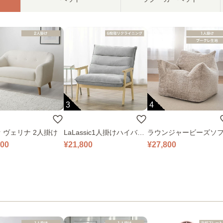
3
4
 ヴェリナ 2人掛け
LaLassic1人掛けハイバッ
ラウンジャービーズソ
クソファ ワイド
000
¥21,800
¥27,800