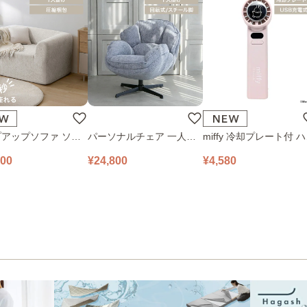
アップソファ ソフ
パーソナルチェア 一人掛
miffy 冷却プレート付 
ロアソファ 幅100㎝
けソファ O’HANA ソファ
ディファン 393-PXXP0
800
¥24,800
¥4,580
 PUS1-1SA ベージ
ブルーグレー
ピンク