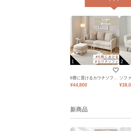
1
2
6畳に置けるカウチソファ
ソファ
｜ベージュ
¥44,800
¥38,
新商品