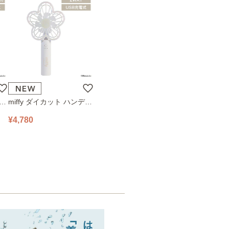
ハン
miffy ダイカット ハンディ
78
ファン 393-PXXP077 オフ
¥4,780
ホワイト