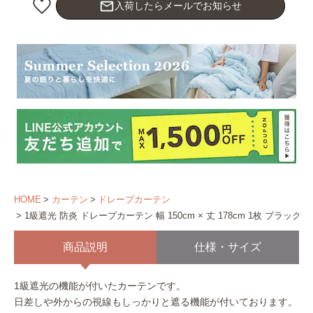
mail_outline
入荷したらメールでお知らせ
HOME
カーテン
ドレープカーテン
1級遮光 防炎 ドレープカーテン 幅 150cm × 丈 178cm 1枚 ブラック
商品説明
仕様・サイズ
1級遮光の機能が付いたカーテンです。
日差しや外からの視線もしっかりと遮る機能が付いております。