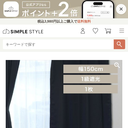
×
税込
3,980円
以上ご購入で
送料無料