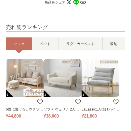
商品をシェア
売れ筋ランキング
ソファ
ベッド
ラグ・カーペット
収納
1
2
3
6畳に置けるカウチソフ
ソファ ヴェリナ 2人掛
LaLassic1人掛けハイバ
ァ｜ベージュ
け
ックソファ ワイド
¥44,800
¥38,000
¥21,800