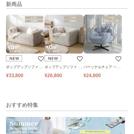
新商品
ポップアップソファ ソ
ポップアップソファ ソ
パーソナルチェア 一人
ファ フロアソファ 幅14
ファ フロアソファ 幅10
掛けソファ O’HANA ソ
¥33,800
¥26,800
¥24,800
0㎝ 2人掛け PUS1-2SA
0㎝ 1人掛け PUS1-1SA
ファ ブルーグレー
ベージュ
ベージュ
おすすめ特集