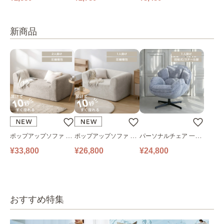
150cm×丈98～208cm
10cm 全3色
00cm
新商品
ポップアップソファ ソ
ポップアップソファ ソ
パーソナルチェア 一人
ファ フロアソファ 幅14
ファ フロアソファ 幅10
掛けソファ O’HANA ソ
¥33,800
¥26,800
¥24,800
0㎝ 2人掛け PUS1-2SA
0㎝ 1人掛け PUS1-1SA
ファ ブルーグレー
ベージュ
ベージュ
おすすめ特集