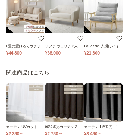
1
2
3
6畳に置けるカウチソフ
ソファ ヴェリナ 2人掛
LaLassic1人掛けハイバ
ァ｜ベージュ
け
ックソファ ワイド
¥44,800
¥38,000
¥21,800
関連商品はこちら
カーテン UVカット レ
99%遮光カーテン 2枚
カーテン 1級遮光 ドレ
ースカーテン 幅100cm/
組 幅100cm×丈120～2
ープカーテン 2枚組 幅1
¥2,380～
¥2,780～
¥3,480～