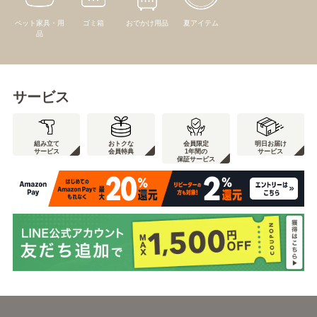
ペット家具・用
ゴミ箱
おでかけ用品
夏アイテム
品
サービス
組み立て
おトクな
会員限定
明日お届け
サービス
会員特典
1年間の
サービス
保証サービス