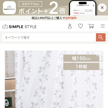
×
税込
3,980円
以上ご購入で
送料無料