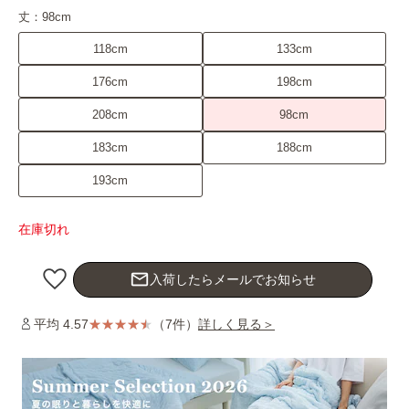
丈：
98cm
118cm
133cm
176cm
198cm
208cm
98cm
183cm
188cm
193cm
在庫切れ
mail_outline
入荷したらメールでお知らせ
平均 4.57
（7件）
詳しく見る＞