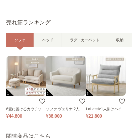
売れ筋ランキング
ソファ
ベッド
ラグ・カーペット
収納
1
2
3
6畳に置けるカウチソフ
ソファ ヴェリナ 2人掛
LaLassic1人掛けハイバ
ァ｜ベージュ
け
ックソファ ワイド
¥44,800
¥38,000
¥21,800
関連商品はこちら