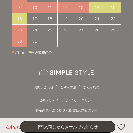
9
10
11
12
13
14
15
16
17
18
19
20
21
22
23
24
25
26
27
28
29
30
31
■
■
定休日
発送業務のみ
お問い合わせ
ご利用方法
ご利用規約
セキュリティ・プライバシーポリシー
特定商取引法に基づく通信販売業者の表示
Copyright © 2026 SIMPLE STYLE. ALL Rights Reserved.
mail_outline
入荷したらメールでお知らせ
在庫切れ