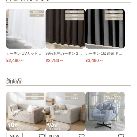
カーテン UVカット レ
99%遮光カーテン 2枚
カーテン 1級遮光 ドレ
ースカーテン 1枚組 幅1
組 幅100cm×丈120～2
ープカーテン 2枚組 幅1
¥2,480～
¥2,780～
¥3,480～
50cm×丈133cm ホワイ
10cm 全3色
00cm
ト
新商品