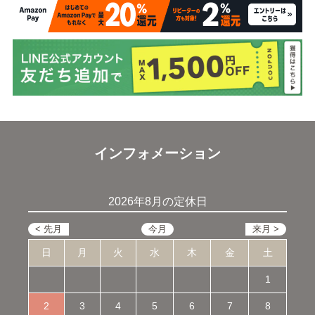
インフォメーション
2026年8月の定休日
日
月
火
水
木
金
土
1
2
3
4
5
6
7
8