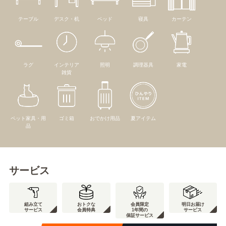
テーブル
デスク・机
ベッド
寝具
カーテン
ラグ
インテリア
照明
調理器具
家電
雑貨
ペット家具・用
ゴミ箱
おでかけ用品
夏アイテム
品
サービス
組み立て
おトクな
会員限定
明日お届け
サービス
会員特典
1年間の
サービス
保証サービス