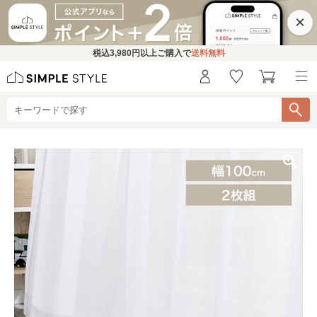
×
税込
3,980円
以上ご購入で
送料無料