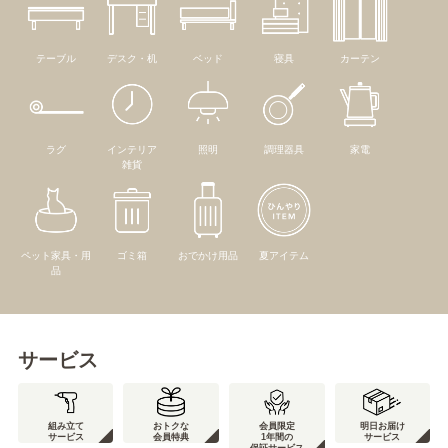
テーブル
デスク・机
ベッド
寝具
カーテン
ラグ
インテリア
照明
調理器具
家電
雑貨
ペット家具・用
ゴミ箱
おでかけ用品
夏アイテム
品
サービス
組み立て
おトクな
会員限定
明日お届け
サービス
会員特典
1年間の
サービス