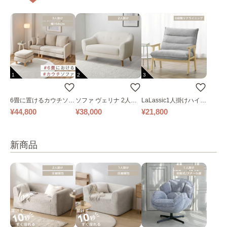
1
2
3
6畳に置けるカウチソフ
ソファ ヴェリナ 2人掛
LaLassic1人掛けハイバ
ァ｜ベージュ
け
ックソファ ワイド
¥44,800
¥38,000
¥21,800
新商品