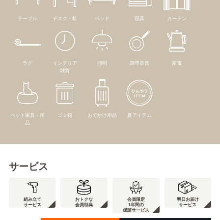
テーブル
デスク・机
ベッド
寝具
カーテン
ラグ
インテリア
照明
調理器具
家電
雑貨
ペット家具・用
ゴミ箱
おでかけ用品
夏アイテム
品
サービス
組み立て
おトクな
会員限定
明日お届け
サービス
会員特典
1年間の
サービス
保証サービス