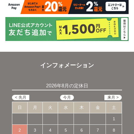
インフォメーション
2026年8月の定休日
日
月
火
水
木
金
土
1
2
3
4
5
6
7
8