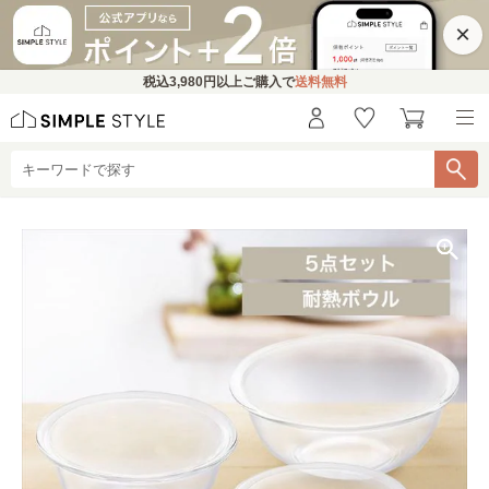
×
税込
3,980円
以上ご購入で
送料無料