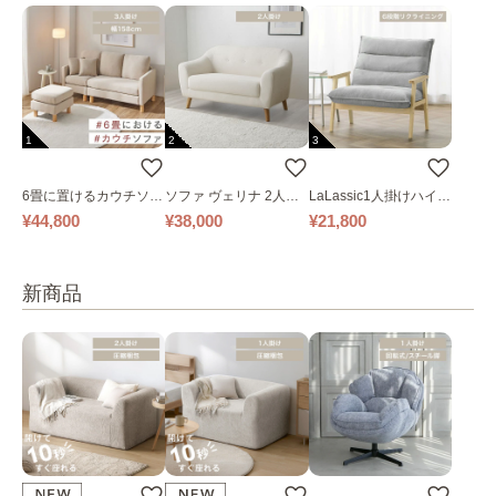
1
2
3
6畳に置けるカウチソフ
ソファ ヴェリナ 2人掛
LaLassic1人掛けハイバ
ァ｜ベージュ
け
ックソファ ワイド
¥44,800
¥38,000
¥21,800
新商品