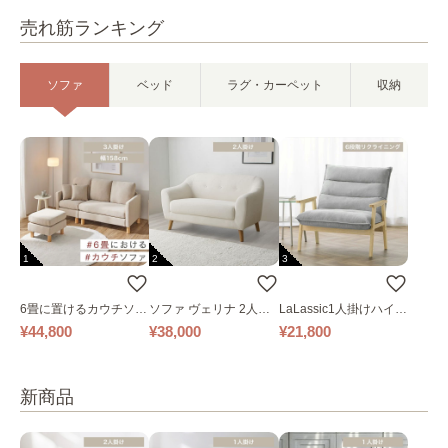
売れ筋ランキング
ソファ
ベッド
ラグ・カーペット
収納
1
2
3
6畳に置けるカウチソフ
ソファ ヴェリナ 2人掛
LaLassic1人掛けハイバ
ァ｜ベージュ
け
ックソファ ワイド
¥44,800
¥38,000
¥21,800
新商品