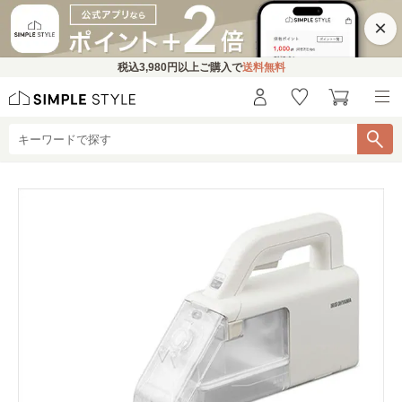
×
税込
3,980円
以上ご購入で
送料無料