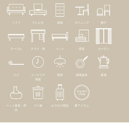
ソファ
テレビ台
収納
ダイニング
椅子
テーブル
デスク・机
ベッド
寝具
カーテン
ラグ
インテリア
照明
調理器具
家電
雑貨
ペット家具・用
ゴミ箱
おでかけ用品
夏アイテム
品