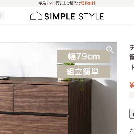
税込
3,980円
以上ご購入で
送料無料
¥
カ