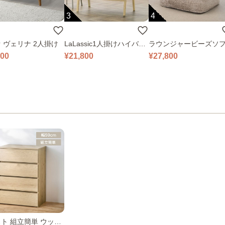
3
4
 ヴェリナ 2人掛け
LaLassic1人掛けハイバッ
ラウンジャービーズソ
クソファ ワイド
000
¥21,800
¥27,800
ト 組立簡単 ウッド