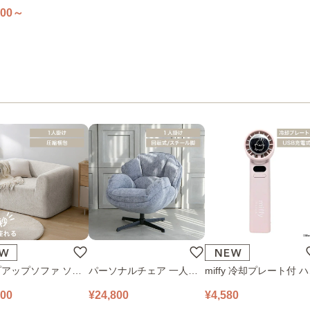
ト 組立簡単チェス
800～
 幅59㎝ 全3色
アップソファ ソフ
パーソナルチェア 一人掛
miffy 冷却プレート付 
ロアソファ 幅100㎝
けソファ O’HANA ソファ
ディファン 393-PXXP0
800
¥24,800
¥4,580
 PUS1-1SA ベージ
ブルーグレー
ピンク