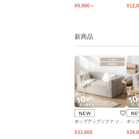
チェスト 組立簡単チェス
チェス
¥9,980～
¥12,
ト 4段 幅39㎝ 全3色
ト 4段
新商品
ポップアップソファ ソフ
ポップ
ァ フロアソファ 幅140㎝
ァ フ
¥33,800
¥26,
2人掛け PUS1-2SA ベージ
1人掛け