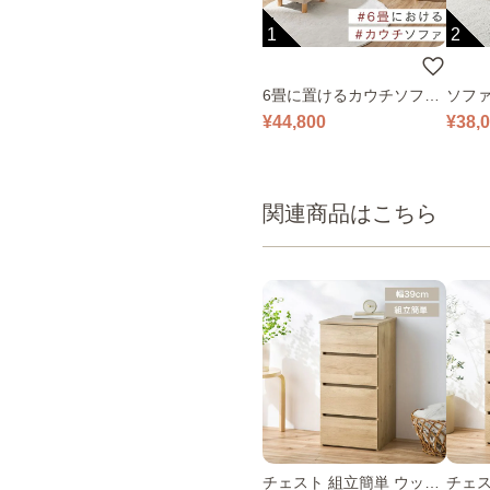
1
2
6畳に置けるカウチソファ
ソファ
｜ベージュ
¥44,800
¥38,
関連商品はこちら
チェスト 組立簡単 ウッド
チェス