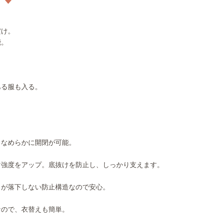
だけ。
能。
。
ある服も入る。
。
、なめらかに開閉が可能。
け強度をアップ。底抜けを防止し、しっかり支えます。
しが落下しない防止構造なので安心。
なので、衣替えも簡単。